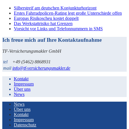
Silberstreif am deutschen Konjunkturhorizont
Erstes Fahrradpolicen-Rating legt große Unterschiede offen
Europas Risikoscheu kostet doppelt
Das Werkstattrisiko hat Grenzen
Vorsicht vor Links und Telefonnummern in SMS
Ich freue mich auf Ihre Kontaktaufnahme
TF-Versicherungsmakler GmbH
tel
+49 (5462) 8868931
mail
info@tf-versicherungsmakler.de
Kontakt
Impressum
Über uns
News
News
Über uns
Kontakt
Impressum
Datenschutz