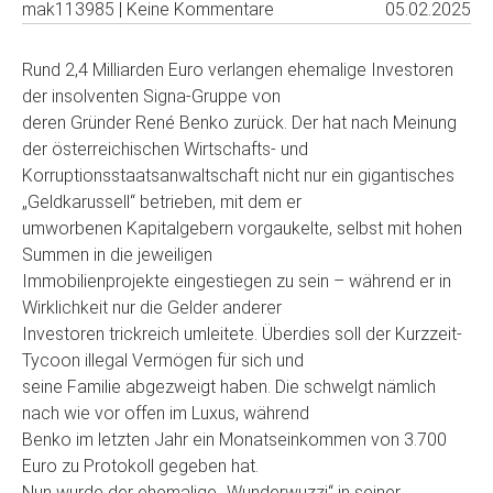
mak113985 | Keine Kommentare
05.02.2025
Rund 2,4 Milliarden Euro verlangen ehemalige Investoren
der insolventen Signa-Gruppe von
deren Gründer René Benko zurück. Der hat nach Meinung
der österreichischen Wirtschafts- und
Korruptionsstaatsanwaltschaft nicht nur ein gigantisches
„Geldkarussell“ betrieben, mit dem er
umworbenen Kapitalgebern vorgaukelte, selbst mit hohen
Summen in die jeweiligen
Immobilienprojekte eingestiegen zu sein – während er in
Wirklichkeit nur die Gelder anderer
Investoren trickreich umleitete. Überdies soll der Kurzzeit-
Tycoon illegal Vermögen für sich und
seine Familie abgezweigt haben. Die schwelgt nämlich
nach wie vor offen im Luxus, während
Benko im letzten Jahr ein Monatseinkommen von 3.700
Euro zu Protokoll gegeben hat.
Nun wurde der ehemalige „Wunderwuzzi“ in seiner