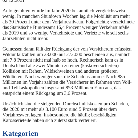
02.12.2021
Auto gefahren wurde im Jahr 2020 bekanntlich vergleichsweise
wenig. In manchen Shutdown-Wochen lag die Mobilität um mehr
als 30 Prozent unter dem Vorjahresniveau. Folgerichtig verzeichnete
das Statistische Bundesamt 16,4 Prozent weniger Verkehrsunfälle
als 2019 und so wenige Verkehrstote und Verletzte wie seit sechs
Jahrzehnten nicht mehr.
Gemessen daran fällt der Rückgang der von Versicherern erfassten
Wildunfallzahlen um 23.000 auf 272.000 bescheiden aus, nämlich
mit 7,8 Prozent nicht mal halb so hoch. Rechnerisch kam es in
Deutschland alle zwei Minuten zu einer (kaskoversicherten)
Kollision mit Rehen, Wildschweinen und anderen größeren
Wildtieren. Noch weniger sank die Schadenssumme: Nach 885
Millionen im Vorjahr zahlten die Versicherer im Rahmen von Voll-
und Teilkaskopolicen insgesamt 853 Millionen Euro aus, das
entspricht einem Rückgang um 3,6 Prozent.
Ursächlich sind die steigenden Durchschnittskosten pro Schaden,
die 2020 mit mehr als 3.100 Euro rund 5 Prozent über dem
Vorjahreswert lagen. Insbesondere die häufig beschädigten
Karosserieteile haben sich zuletzt stark verteuert.
Kategorien