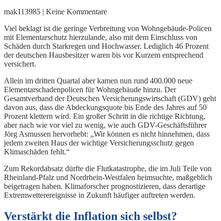
mak113985 | Keine Kommentare
Viel beklagt ist die geringe Verbreitung von Wohngebäude-Policen
mit Elementarschutz hierzulande, also mit dem Einschluss von
Schäden durch Starkregen und Hochwasser. Lediglich 46 Prozent
der deutschen Hausbesitzer waren bis vor Kurzem entsprechend
versichert.
Allein im dritten Quartal aber kamen nun rund 400.000 neue
Elementarschadenpolicen für Wohngebäude hinzu. Der
Gesamtverband der Deutschen Versicherungswirtschaft (GDV) geht
davon aus, dass die Abdeckungsquote bis Ende des Jahres auf 50
Prozent klettern wird. Ein großer Schritt in die richtige Richtung,
aber nach wie vor viel zu wenig, wie auch GDV-Geschäftsführer
Jörg Asmussen hervorhebt: „Wir können es nicht hinnehmen, dass
jedem zweiten Haus der wichtige Versicherungsschutz gegen
Klimaschäden fehlt.“
Zum Rekordabsatz dürfte die Flutkatastrophe, die im Juli Teile von
Rheinland-Pfalz und Nordrhein-Westfalen heimsuchte, maßgeblich
beigetragen haben. Klimaforscher prognostizieren, dass derartige
Extremwetterereignisse in Zukunft häufiger auftreten werden.
Verstärkt die Inflation sich selbst?