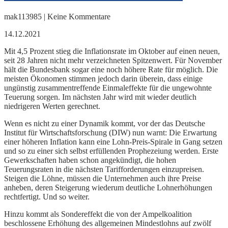
mak113985 | Keine Kommentare
14.12.2021
Mit 4,5 Prozent stieg die Inflationsrate im Oktober auf einen neuen,
seit 28 Jahren nicht mehr verzeichneten Spitzenwert. Für November
hält die Bundesbank sogar eine noch höhere Rate für möglich. Die
meisten Ökonomen stimmen jedoch darin überein, dass einige
ungünstig zusammentreffende Einmaleffekte für die ungewohnte
Teuerung sorgen. Im nächsten Jahr wird mit wieder deutlich
niedrigeren Werten gerechnet.
Wenn es nicht zu einer Dynamik kommt, vor der das Deutsche
Institut für Wirtschaftsforschung (DIW) nun warnt: Die Erwartung
einer höheren Inflation kann eine Lohn-Preis-Spirale in Gang setzen
und so zu einer sich selbst erfüllenden Prophezeiung werden. Erste
Gewerkschaften haben schon angekündigt, die hohen
Teuerungsraten in die nächsten Tarifforderungen einzupreisen.
Steigen die Löhne, müssen die Unternehmen auch ihre Preise
anheben, deren Steigerung wiederum deutliche Lohnerhöhungen
rechtfertigt. Und so weiter.
Hinzu kommt als Sondereffekt die von der Ampelkoalition
beschlossene Erhöhung des allgemeinen Mindestlohns auf zwölf