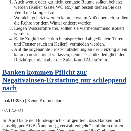
Auch wenig oder gar nicht genutzte Räume sollten beheizt
werden (Keller, Gäste-WC etc.), am besten drehen Sie das
Ventil nie komplett zu.
Wo nicht geheizt werden kann, etwa im Außenbereich, sollten
die Rohre vor dem Winter entleert werden.
Liegen Wasserrohre frei, sollten sie wärmedämmend isoliert
werden.
Kalte Zugluft sollte durch entsprechend abgedichtete Türen
und Fenster (auch im Keller!) vermieden werden.
Auf die sogenannte Frostschutzstellung an der Heizung allein
kann man sich nicht verlassen, denn sie schützt lediglich den
Heizkörper, nicht aber die Zulauf- und Ablaufrohre.
Banken kommen Pflicht zur
Negativzinsen-Erstattung nur schleppend
nach
mak113985 | Keine Kommentare
07.12.2021
Im April hatte der Bundesgerichtshof geurteilt, dass Banken nicht
einseitig per AGB-Änderung „Verwahrentgelte“ einführen dürfen.
Die Kunden müssen solchen Negativzinsen auf ihr Guthaben