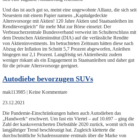
Und das ist auch gut so, meint eine ungewohnte Allianz, die sich seit
Neuestem mit einem Papier namens „Kapitalgedeckte
Altersvorsorge mit Aktien! 120 Jahre Aktien und Staatsanleihen im
Renditevergleich“ für mehr Mut zur Börse einsetzt: Der
Verbraucherzentrale Bundesverband verweist im Schulterschluss mit
dem Deutschen Aktieninstitut (DIA) auf die verlässliche Rendite
von Aktieninvestments. Im betrachteten Zeitraum hätten diese nach
Abzug der Inflation im Schnitt 5,7 Prozent abgeworfen, Anleihen
hingegen nur 2,1 Prozent. Langfristig sei Aktienbesitz zudem
weniger riskant als ein Engagement in Staatsanleihen und daher gut
für die private Altersvorsorge geeignet.
Autodiebe bevorzugen SUVs
mak113985 | Keine Kommentare
23.12.2021
Die Pandemie-Einschränkungen haben auch Autodieben das
„Handwerk“ erschwert. Um fast ein Viertel – auf 10.697 – ging die
Zahl der kaskoversicherten Diebstähle 2020 zurück, womit sich ein
langjähriger Trend beschleunigt hat. Zugleich kletterte die
durchschnittliche Schadenssumme erstmals über die Marke von