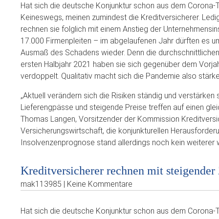
Hat sich die deutsche Konjunktur schon aus dem Corona-Ta
Keineswegs, meinen zumindest die Kreditversicherer. Ledi
rechnen sie folglich mit einem Anstieg der Unternehmensins
17.000 Firmenpleiten – im abgelaufenen Jahr dürften es 
Ausmaß des Schadens wieder. Denn die durchschnittlichen 
ersten Halbjahr 2021 haben sie sich gegenüber dem Vorjahr
verdoppelt. Qualitativ macht sich die Pandemie also stärke
„Aktuell verändern sich die Risiken ständig und verstärken
Lieferengpässe und steigende Preise treffen auf einen gle
Thomas Langen, Vorsitzender der Kommission Kreditvers
Versicherungswirtschaft, die konjunkturellen Herausford
Insolvenzenprognose stand allerdings noch kein weitere
Kreditversicherer rechnen mit steigender
mak113985 | Keine Kommentare
Hat sich die deutsche Konjunktur schon aus dem Corona-Ta