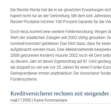
Die Riester-Rente hat die in sie gesetzten Erwartungen nich
hapert nicht nur an der Verbreitung. Mit dem seit Jahresb
Riester-Produkte mit ihrer 100-Prozent-Garantie für die Ver
Doch hinzu kommt eine weitere Fehlentwicklung: Wegen der 
Wert der staatlichen Zulagen seit 2002 stetig gesunken. 
nominell konstant geblieben. Das führt dazu, dass für ein
aufgebracht werden muss. Eine Alleinerziehende beispiel
2008 geborenen Kindern) musste 2002 noch 44 Cent selbst 
zu diesem Jahr ist dieser Eigenbeitrag auf 81 Cent gesti
als doppelt so viel wie vor 20 Jahren für einen Förder-Eur
Geringverdiener immer unattraktiver. Die Versicherer forde
Fördersystems.
Kreditversicherer rechnen mit steigender
mak113985 | Keine Kommentare