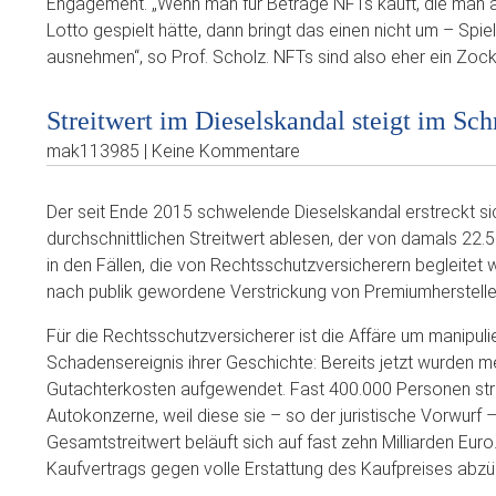
Engagement. „Wenn man für Beträge NFTs kauft, die man 
Lotto gespielt hätte, dann bringt das einen nicht um – Spie
ausnehmen“, so Prof. Scholz. NFTs sind also eher ein Zocke
Streitwert im Dieselskandal steigt im Sch
mak113985 | Keine Kommentare
Der seit Ende 2015 schwelende Dieselskandal erstreckt si
durchschnittlichen Streitwert ablesen, der von damals 22.5
in den Fällen, die von Rechtsschutzversicherern begleitet w
nach publik gewordene Verstrickung von Premiumhersteller
Für die Rechtsschutzversicherer ist die Affäre um manipul
Schadensereignis ihrer Geschichte: Bereits jetzt wurden meh
Gutachterkosten aufgewendet. Fast 400.000 Personen stre
Autokonzerne, weil diese sie – so der juristische Vorwurf 
Gesamtstreitwert beläuft sich auf fast zehn Milliarden Euro
Kaufvertrags gegen volle Erstattung des Kaufpreises abzü