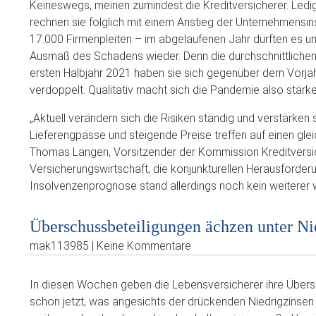
Keineswegs, meinen zumindest die Kreditversicherer. Ledi
rechnen sie folglich mit einem Anstieg der Unternehmensins
17.000 Firmenpleiten – im abgelaufenen Jahr dürften es 
Ausmaß des Schadens wieder. Denn die durchschnittlichen 
ersten Halbjahr 2021 haben sie sich gegenüber dem Vorjahr
verdoppelt. Qualitativ macht sich die Pandemie also stärke
„Aktuell verändern sich die Risiken ständig und verstärken
Lieferengpässe und steigende Preise treffen auf einen gle
Thomas Langen, Vorsitzender der Kommission Kreditvers
Versicherungswirtschaft, die konjunkturellen Herausford
Insolvenzenprognose stand allerdings noch kein weitere
Überschussbeteiligungen ächzen unter Ni
mak113985 | Keine Kommentare
In diesen Wochen geben die Lebensversicherer ihre Übers
schon jetzt, was angesichts der drückenden Niedrigzinsen