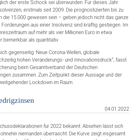
glich der erste Schock sei überwunden. Für dieses Jahr
olvenzen, erstmals seit 2009. Die prognostizierten bis zu
um die 15.000 gewesen sein – geben jedoch nicht das ganze
Forderungen aus einer Insolvenz sind kräftig gestiegen. Im
eszeitraum auf mehr als vier Millionen Euro in etwa
r bemerkbar als quantitativ.
 sich gegenseitig: Neue Corona-Wellen, globale
ichzeitig hohen Veränderungs- und Innovationsdruck“, fasst
icherung beim Gesamtverband der Deutschen
erungen zusammen. Zum Zeitpunkt dieser Aussage und der
r weitgehender Lockdown im Raum.
edrigzinsen
04.01.2022
chussdeklarationen für 2022 bekannt. Absehen lässt sich
 ohnehin niemanden überrascht: Die Kurve zeigt insgesamt