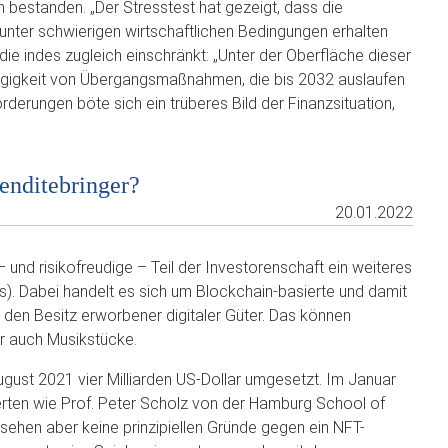
n bestanden. „Der Stresstest hat gezeigt, dass die
 unter schwierigen wirtschaftlichen Bedingungen erhalten
die indes zugleich einschränkt: „Unter der Oberfläche dieser
ängigkeit von Übergangsmaßnahmen, die bis 2032 auslaufen
erungen böte sich ein trüberes Bild der Finanzsituation,
Renditebringer?
20.01.2022
 und risikofreudige – Teil der Investorenschaft ein weiteres
Ts). Dabei handelt es sich um Blockchain-basierte und damit
nd den Besitz erworbener digitaler Güter. Das können
r auch Musikstücke.
gust 2021 vier Milliarden US-Dollar umgesetzt. Im Januar
erten wie Prof. Peter Scholz von der Hamburg School of
sehen aber keine prinzipiellen Gründe gegen ein NFT-