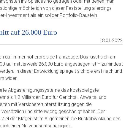
ansonsten ins Spielcasino getragen oder mit denen man
lsüchtige möchte ich von dieser Feststellung allerdings
r-Investment als ein solider Portfolio-Baustein.
nitt auf 26.000 Euro
18.01.2022
ch auf immer höherpreisige Fahrzeuge. Das lässt sich am
00 auf mittlerweile 26.000 Euro angestiegen ist – zumindest
erden. In dieser Entwicklung spiegelt sich die erst nach und
n wider.
ierte Abgasreinigungssysteme das kostspieligste
r als 1,2 Milliarden Euro für Gerichts-, Anwalts- und
iten mit Versichererunterstützung gegen die
– vorsätzlich und sittenwidrig geschädigt haben. Der
. Ziel der Kläger ist im Allgemeinen die Rückabwicklung des
glich einer Nutzungsentschädigung.