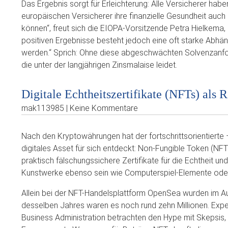
Das Ergebnis sorgt für Erleichterung: Alle Versicherer habe
europäischen Versicherer ihre finanzielle Gesundheit auch
können“, freut sich die EIOPA-Vorsitzende Petra Hielkema, 
positiven Ergebnisse besteht jedoch eine oft starke Abh
werden.“ Sprich: Ohne diese abgeschwächten Solvenzanford
die unter der langjährigen Zinsmalaise leidet.
Digitale Echtheitszertifikate (NFTs) als 
mak113985 | Keine Kommentare
Nach den Kryptowährungen hat der fortschrittsorientierte –
digitales Asset für sich entdeckt: Non-Fungible Token (NF
praktisch fälschungssichere Zertifikate für die Echtheit u
Kunstwerke ebenso sein wie Computerspiel-Elemente ode
Allein bei der NFT-Handelsplattform OpenSea wurden im Au
desselben Jahres waren es noch rund zehn Millionen. Exp
Business Administration betrachten den Hype mit Skepsis, 