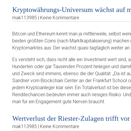
Kryptowährungs-Universum wächst auf me
mak113985 | Keine Kommentare
Bitcoin und Ethereum kennt man ja mittlerweile, selbst wenn
beiden größten Coins (nach Marktkapitalisierung) machen 
Kryptomarktes aus. Der wächst quasi tagtäglich weiter an
Es versteht sich, dass nicht alle ein Investment wert sin
Hunderten oder gar Tausenden Prozent hinlegen und damit 
und Zweck sind immens, ebenso die der Qualität. „Da ist auch
Sandner vom Blockchain Center an der Frankfurt School 
jedem Kryptoanleger klar sein: Ein Totalverlust ist bei die
Renditechancen bedeuten immer auch riesiges Risiko. Und 
man für ein Engagement gute Nerven braucht.
Wertverlust der Riester-Zulagen trifft vo
mak113985 | Keine Kommentare