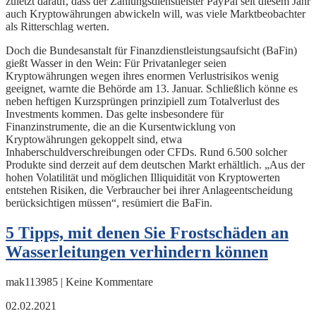
zuletzt darauf, dass der Zahlungsdienstleister PayPal seit diesem Jahr
auch Kryptowährungen abwickeln will, was viele Marktbeobachter
als Ritterschlag werten.
Doch die Bundesanstalt für Finanzdienstleistungsaufsicht (BaFin)
gießt Wasser in den Wein: Für Privatanleger seien
Kryptowährungen wegen ihres enormen Verlustrisikos wenig
geeignet, warnte die Behörde am 13. Januar. Schließlich könne es
neben heftigen Kurzsprüngen prinzipiell zum Totalverlust des
Investments kommen. Das gelte insbesondere für
Finanzinstrumente, die an die Kursentwicklung von
Kryptowährungen gekoppelt sind, etwa
Inhaberschuldverschreibungen oder CFDs. Rund 6.500 solcher
Produkte sind derzeit auf dem deutschen Markt erhältlich. „Aus der
hohen Volatilität und möglichen Illiquidität von Kryptowerten
entstehen Risiken, die Verbraucher bei ihrer Anlageentscheidung
berücksichtigen müssen“, resümiert die BaFin.
5 Tipps, mit denen Sie Frostschäden an
Wasserleitungen verhindern können
mak113985 | Keine Kommentare
02.02.2021