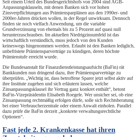
Seit einem Urteil des Bundesgerichtshofs von 2004 sind AGB-
Anpassungsklauseln, mit denen Banken sich vor hohen
Zinsverpflichtungen aus Prämiensparplänen aus den 1990er- und
2000er-Jahren drücken wollen, in der Regel unwirksam. Dennoch
finden sie noch vielfach Anwendung, um die variable
Grundverzinsung von ehemals bis zu 5 Prozent auf quasi null
herunterzuschrauben. Im aktuellen Niedrigzinsumfeld ist das
wirtschaftlich verständlich, muss jedoch von den Kunden
keineswegs hingenommen werden. Erlaubt ist den Banken lediglich,
unbefristete Prämiensparverträge zu kündigen, deren höchste
Prämienstufe erreicht wurde.
Die Bundesanstalt für Finanzdienstleistungsaufsicht (BaFin) rät
Bankkunden nun dringend dazu, ihre Prämiensparverträge zu
überprüfen. „Wichtig ist, dass betroffene Sparer jetzt selbst aktiv auf
ihre Institute zugehen und sich erläutern lassen, welche
Zinsanpassungsklausel ihr Vertrag ganz konkret enthält“, betont
BaFin-Vizepräsidentin Elisabeth Roegele. Wer unsicher sei, ob eine
Zinsanpassung rechtmäßig erfolgen dürfe, solle sich Rechtsberatung
bei einer Verbraucherzentrale oder einem Anwalt einholen. Parallel
dazu prüfe die BaFin derzeit „konkrete verwaltungsrechtliche
Optionen“.
Fast jede 2. Krankenkasse hat ihren