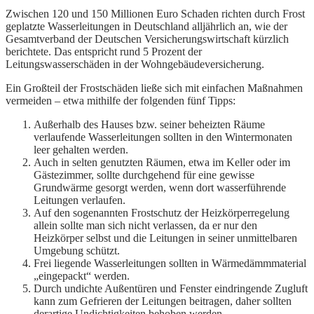
Zwischen 120 und 150 Millionen Euro Schaden richten durch Frost
geplatzte Wasserleitungen in Deutschland alljährlich an, wie der
Gesamtverband der Deutschen Versicherungswirtschaft kürzlich
berichtete. Das entspricht rund 5 Prozent der
Leitungswasserschäden in der Wohngebäudeversicherung.
Ein Großteil der Frostschäden ließe sich mit einfachen Maßnahmen
vermeiden – etwa mithilfe der folgenden fünf Tipps:
Außerhalb des Hauses bzw. seiner beheizten Räume
verlaufende Wasserleitungen sollten in den Wintermonaten
leer gehalten werden.
Auch in selten genutzten Räumen, etwa im Keller oder im
Gästezimmer, sollte durchgehend für eine gewisse
Grundwärme gesorgt werden, wenn dort wasserführende
Leitungen verlaufen.
Auf den sogenannten Frostschutz der Heizkörperregelung
allein sollte man sich nicht verlassen, da er nur den
Heizkörper selbst und die Leitungen in seiner unmittelbaren
Umgebung schützt.
Frei liegende Wasserleitungen sollten in Wärmedämmmaterial
„eingepackt“ werden.
Durch undichte Außentüren und Fenster eindringende Zugluft
kann zum Gefrieren der Leitungen beitragen, daher sollten
derartige Undichtigkeiten behoben werden.