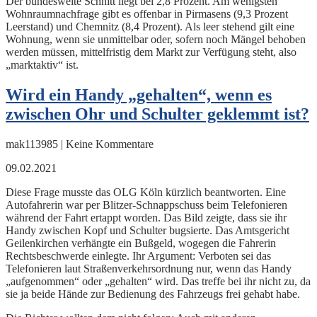
Der bundesweite Schnitt liegt bei 2,8 Prozent. Am wenigsten
Wohnraumnachfrage gibt es offenbar in Pirmasens (9,3 Prozent
Leerstand) und Chemnitz (8,4 Prozent). Als leer stehend gilt eine
Wohnung, wenn sie unmittelbar oder, sofern noch Mängel behoben
werden müssen, mittelfristig dem Markt zur Verfügung steht, also
„marktaktiv“ ist.
Wird ein Handy „gehalten“, wenn es
zwischen Ohr und Schulter geklemmt ist?
mak113985 | Keine Kommentare
09.02.2021
Diese Frage musste das OLG Köln kürzlich beantworten. Eine
Autofahrerin war per Blitzer-Schnappschuss beim Telefonieren
während der Fahrt ertappt worden. Das Bild zeigte, dass sie ihr
Handy zwischen Kopf und Schulter bugsierte. Das Amtsgericht
Geilenkirchen verhängte ein Bußgeld, wogegen die Fahrerin
Rechtsbeschwerde einlegte. Ihr Argument: Verboten sei das
Telefonieren laut Straßenverkehrsordnung nur, wenn das Handy
„aufgenommen“ oder „gehalten“ wird. Das treffe bei ihr nicht zu, da
sie ja beide Hände zur Bedienung des Fahrzeugs frei gehabt habe.