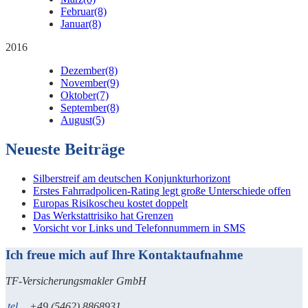
Februar
(8)
Januar
(8)
2016
Dezember
(8)
November
(9)
Oktober
(7)
September
(8)
August
(5)
Neueste Beiträge
Silberstreif am deutschen Konjunkturhorizont
Erstes Fahrradpolicen-Rating legt große Unterschiede offen
Europas Risikoscheu kostet doppelt
Das Werkstattrisiko hat Grenzen
Vorsicht vor Links und Telefonnummern in SMS
Ich freue mich auf Ihre Kontaktaufnahme
TF-Versicherungsmakler GmbH
tel
+49 (5462) 8868931