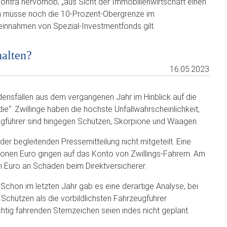
ntra hervorhob, „aus Sicht der Immobilienwirtschaft einen
un müsse noch die 10-Prozent-Obergrenze im
innahmen von Spezial-Investmentfonds gilt.
halten?
16.05.2023
densfällen aus dem vergangenen Jahr im Hinblick auf die
ie“: Zwillinge haben die höchste Unfallwahrscheinlichkeit,
ugführer sind hingegen Schützen, Skorpione und Waagen.
 der begleitenden Pressemitteilung nicht mitgeteilt. Eine
nen Euro gingen auf das Konto von Zwillings-Fahrern. Am
n Euro an Schäden beim Direktversicherer.
 Schon im letzten Jahr gab es eine derartige Analyse, bei
e Schützen als die vorbildlichsten Fahrzeugführer
tig fahrenden Sternzeichen seien indes nicht geplant.