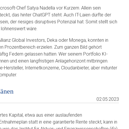
crosoft-Chef Satya Nadella vor Kurzem. Allein sein
eckt, das hinter ChatGPT steht. Auch IT-Laien dürfte der
in, der riesiges disruptives Potenzial hat. Somit stellt sich
d lohnenswert wäre.
lianz Global Investors, Deka oder Monega, konnten in
en Prozentbereich erzielen. Zum ganzen Bild gehört
räftig Federn gelassen hatten. Wer seinem Portfolio KI-
önnen und einen langfristigen Anlagehorizont mitbringen.
-Hersteller, Internetkonzerne, Cloudanbieter, aber mitunter
Computer.
länen
02.05.2023
rtes Kapital, etwa aus einer auslaufenden
tnahmeplan statt in eine garantierte Rente steckt, kann in
ie das Institut für Aktuar- und Finanzwissenschaften (ifa)