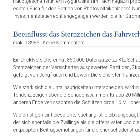
Hauptgeschäftsführerin Aygül Öskan im Fachmagazin proco
echten Push für den Betrieb von Photovoltaikanlagen“. N
Investmentsteuerrecht angegangen werden, die für Strome
Beeinflusst das Sternzeichen das Fahrver
mak113985 | Keine Kommentare
Ein Direktversicherer hat 850.000 Datensätze zu Kfz-Scha
Sternzeichen der Versicherten ausgewertet. Fazit der „Stud
gefolgt von Jungfrauen und Löwen. Die sichersten Fahrze
Wie stark sich die Unfallhäufigkeiten unterscheiden, wird in
Tendenz zeigen aber die Schadenssummen: Knapp 20 Millio
anderen Ende verursachten die Schützen circa 16 Millione
Wie ernst gemeint diese Untersuchung ist, bleibt ungesagt.
der sich ebenfalls die Zwillinge als die offensivsten und di
entpuppten. Beitragserhöhungen für die eher schadensträch