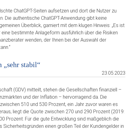
lschte ChatGPT-Seiten aufsetzen und dort die Nutzer zu
eden. Die authentische ChatGPT-Anwendung gibt keine
emeinen Überblick, garniert mit dem klugen Hinweis: „Es ist
r eine bestimmte Anlageform ausführlich über die Risiken
inanzberater wenden, der Ihnen bei der Auswahl der
ann.“
 „sehr stabil“
23.05.2023
ft (GDV) mitteilt, stehen die Gesellschaften finanziell –
anzmärkten und der Inflation – hervorragend da. Die
zwischen 510 und 530 Prozent, ein Jahr zuvor waren es
us, liegt die Quote zwischen 270 und 290 Prozent (2019:
0 Prozent. Für die gute Entwicklung sind maßgeblich die
s Sicherheitsgründen einen großen Teil der Kundengelder in