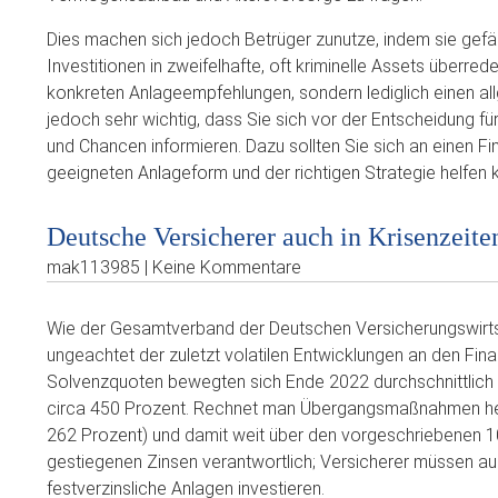
Dies machen sich jedoch Betrüger zunutze, indem sie gefä
Investitionen in zweifelhafte, oft kriminelle Assets überr
konkreten Anlageempfehlungen, sondern lediglich einen allg
jedoch sehr wichtig, dass Sie sich vor der Entscheidung fü
und Chancen informieren. Dazu sollten Sie sich an einen F
geeigneten Anlageform und der richtigen Strategie helfen k
Deutsche Versicherer auch in Krisenzeiten
mak113985 | Keine Kommentare
Wie der Gesamtverband der Deutschen Versicherungswirtscha
ungeachtet der zuletzt volatilen Entwicklungen an den Fin
Solvenzquoten bewegten sich Ende 2022 durchschnittlich 
circa 450 Prozent. Rechnet man Übergangsmaßnahmen hera
262 Prozent) und damit weit über den vorgeschriebenen 10
gestiegenen Zinsen verantwortlich; Versicherer müssen au
festverzinsliche Anlagen investieren.