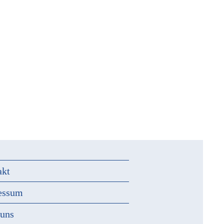
akt
essum
 uns