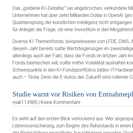
Das „goldene KI-Zeitalter“ sei angebrochen, verkündete Mi
Unternehmen hat über zehn Milliarden Dollar in OpenAI gest
Quantensprung der künstlichen Intelligenz nicht entgangen se
für Anleger die Frage, ob eine Investition in den Megatren
Diverse KI-Themenfonds, beispielsweise von LFDE, DWS, Al
diesem Jahr bereits satte Wertsteigerungen im zweistellig
allerdings auch der Fakt, dass die Fonds im letzten Jahr k
Fonds beimischen will, sollte mithin Volatilität aushalten k
Schwerpunkte in den KI-Fondsportfolios bilden IT-Hardware
auch – Tesla. Denn die E-Autos der Zukunft sind rollende 
Studie warnt vor Risiken von Entnahmep
mak113985 | Keine Kommentare
Es sieht auf den ersten Blick verlockend aus: Wer angespa
Lebensversicherung, zum Beginn des Ruhestands in einen En
der Regel höhere monatliche Auszahlungen erwarten. Doch w