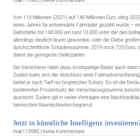
mak113985 | Keine Kommentare
Von 110 Millionen (2021) auf 140 Millionen Euro stieg 202
eines Jahres für entwendete Fahrräder gezahlt wurde – ein 
Diebstähle mit 140.000 um rund 10.000 unter der des bishe
allerdings deutlich teurer geworden, oder die Diebe greife
durchschnittliche Schadenssumme, 2019 noch 720 Euro, sc
damit die geringeren Deliktzahlen.
Die Versicherer raten dazu, kostspielige Räder auch dann m
Zudem kann sich der Abschluss einer Fahrradversicherung 
bietet je nach Tarif nur begrenzten Schutz. So ist die Deck
bestimmten Prozentsatz der Versicherungssumme beschränk
ausreicht. Zudem gilt in vielen Verträgen eine Nachtzeitkla
heimischen Räumlichkeiten begrenzt.
Jetzt in künstliche Intelligenz investieren
mak113985 | Keine Kommentare