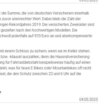
09.05.2023
2 die Summe, die von deutschen Versicherern innerhalb
zuvor unerreichter Wert. Dabei blieb die Zahl der
rigen Rekordjahres 2019. Die versicherten Zweiräder sind
n gezielter nach den hochwertigen Modellen. Die
hwoll jedenfalls auf 970 Euro an und überkompensierte
it einem Schloss zu sichern, wenn sie im Keller stehen.
bzw. -klausel auszahlen, denn die Hausratversicherung
ung für Fahrraddiebstahl beispielsweise häufig auf einen
t, was für teure E-Bikes oder Mountainbikes oft nicht
usel, die den Schutz zwischen 22 und 6 Uhr auf die
?
04.05.2023