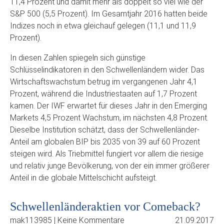
11,4 Prozent und damit mehr als doppelt so viel wie der
S&P 500 (5,5 Prozent). Im Gesamtjahr 2016 hatten beide
Indizes noch in etwa gleichauf gelegen (11,1 und 11,9
Prozent).
In diesen Zahlen spiegeln sich günstige
Schlüsselindikatoren in den Schwellenländern wider. Das
Wirtschaftswachstum betrug im vergangenen Jahr 4,1
Prozent, während die Industriestaaten auf 1,7 Prozent
kamen. Der IWF erwartet für dieses Jahr in den Emerging
Markets 4,5 Prozent Wachstum, im nächsten 4,8 Prozent.
Dieselbe Institution schätzt, dass der Schwellenländer-
Anteil am globalen BIP bis 2035 von 39 auf 60 Prozent
steigen wird. Als Triebmittel fungiert vor allem die riesige
und relativ junge Bevölkerung, von der ein immer größerer
Anteil in die globale Mittelschicht aufsteigt.
Schwellenländeraktien vor Comeback?
mak113985 | Keine Kommentare
21.09.2017