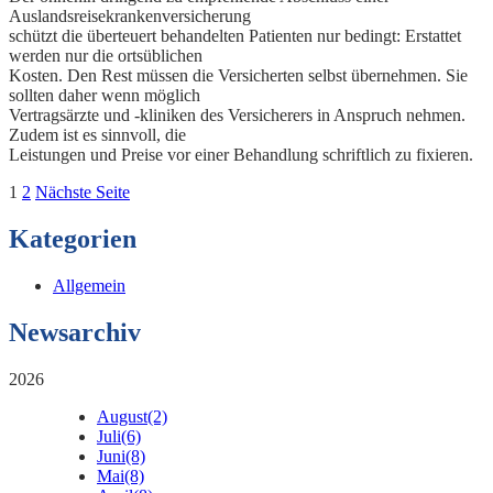
Auslandsreisekrankenversicherung
schützt die überteuert behandelten Patienten nur bedingt: Erstattet
werden nur die ortsüblichen
Kosten. Den Rest müssen die Versicherten selbst übernehmen. Sie
sollten daher wenn möglich
Vertragsärzte und -kliniken des Versicherers in Anspruch nehmen.
Zudem ist es sinnvoll, die
Leistungen und Preise vor einer Behandlung schriftlich zu fixieren.
Seitennummerierung
Seite
Seite
1
2
Nächste Seite
der
Kategorien
Beiträge
Allgemein
Newsarchiv
2026
August
(2)
Juli
(6)
Juni
(8)
Mai
(8)