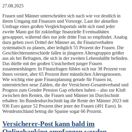
27.08.2025
Frauen und Männer unterscheiden sich nach wie vor deutlich in
ihrem Umgang mit Finanzen und Vorsorge. Laut der aktuellen
Umfrage eines großen Vergleichsportals sieht sich rund jeder
zweite Mann gut für zukünftige finanzielle Eventualitäten
gewappnet, während dies nur jede dritte Frau so empfindet. Analog
dazu geben zwei Drittel der Männer an, ihr Finanzverhalten
systematisch zu planen, aber lediglich 55 Prozent der Frauen. Die
Geschlechterunterschiede fallen in jüngeren Altersgruppen größer
aus als bei Befragten, die sich in der zweiten Lebenshälfte befinden.
Das dürfte mit der großen Unsicherheit junger Frauen
zusammenhängen: In Finanzfragen fühlen sich nur 38 Prozent von
ihnen versiert, aber 65 Prozent ihrer männlichen Altersgenossen.
Wie wichtig eine gute Finanzplanung gerade für Frauen ist,
unterstreichen neue Zahlen, die der Versicherer-Gesamtverband und
Prognos zum Gender Pension Gap erhoben haben – also zur Kluft
zwischen den Renten, die Frauen und Männer im Durchschnitt
erhalten: Im Bundesdurchschnitt lag die Rente der Männer 2023 mit
936 Euro ganze 52 Prozent über jener der Frauen (491 Euro). In
Westdeutschland betrug die Spanne sogar 66 Prozent.
Versicherer-Post kann bald im
Onlinebanking empfangen werden