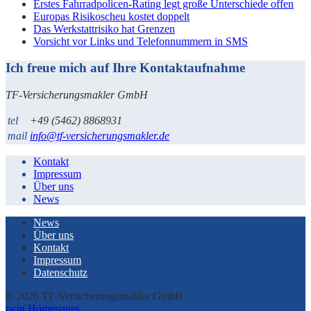
Erstes Fahrradpolicen-Rating legt große Unterschiede offen
Europas Risikoscheu kostet doppelt
Das Werkstattrisiko hat Grenzen
Vorsicht vor Links und Telefonnummern in SMS
Ich freue mich auf Ihre Kontaktaufnahme
TF-Versicherungsmakler GmbH
tel
+49 (5462) 8868931
mail
info@tf-versicherungsmakler.de
Kontakt
Impressum
Über uns
News
News
Über uns
Kontakt
Impressum
Datenschutz
© 2026 TF-Versicherungsmakler GmbH
twin Homepages