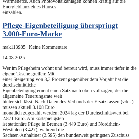
Wärmenetze. Auch Photovoltaikanlagen können kräftig auf die
Energiebilanz eines Hauses
einzahlen.
Pflege-Eigenbeteiligung überspringt
3.000-Euro-Marke
mak113985 | Keine Kommentare
14.08.2025
Wer im Pflegeheim wohnt und betreut wird, muss immer tiefer in die
eigene Tasche greifen: Mit
einer Steigerung von 8,3 Prozent gegenüber dem Vorjahr hat die
durchschnittliche
Eigenbeteiligung erneut einen Satz nach oben vollzogen, der die
allgemeine Teuerungsrate weit
hinter sich lässt. Nach Daten des Verbands der Ersatzkassen (vdek)
müssen aktuell 3.108 Euro
monatlich zugezahlt werden; 2024 lag der Durchschnittswert bei
2.871 Euro. Am kostspieligsten
ist stationäre Pflege in Bremen (3.449 Euro) und Nordrhein-
Westfalen (3.427), während die
Sachsen-Anhaltiner (2.595) den bundesweit geringsten Zuschuss