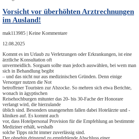
Vorsicht vor überhöhten Arztrechnungen
im Ausland!
mak113985 | Keine Kommentare
12.08.2025
Kommt es im Urlaub zu Verletzungen oder Erkrankungen, ist eine
ärztliche Konsultation oft
unvermeidlich. Sorgsam sollte man jedoch auswählen, bei wem man
sich in Behandlung begibt
– und das nicht nur aus medizinischen Gründen. Denn einige
Versorger nutzen die Not
betroffener Touristen zur Abzocke. So mehren sich etwa Berichte,
wonach in ägyptischen
Reisehochburgen mitunter das 20- bis 30-Fache der Honorare
verlangt wird, die hierzulande
üblich sind. Besonders unangenehm fallen dabei Hotelärzte und -
kliniken auf. Es kommt auch
vor, dass Hotelpersonal Provision für die Empfehlung an bestimmte
Mediziner erhält, weshalb
solche Tipps nicht immer zuverlässig sind.
Der ohnehin dringend zu empfehlende Abschluss einer