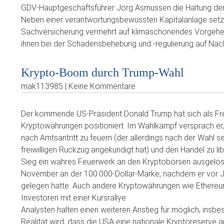
GDV-Hauptgeschäftsführer Jörg Asmussen die Haltung der
Neben einer verantwortungsbewussten Kapitalanlage setze
Sachversicherung vermehrt auf klimaschonendes Vorgehen.
ihnen bei der Schadensbehebung und -regulierung auf Nachh
Krypto-Boom durch Trump-Wahl
mak113985 | Keine Kommentare
Der kommende US-Präsident Donald Trump hat sich als Fr
Kryptowährungen positioniert. Im Wahlkampf versprach er, 
nach Amtsantritt zu feuern (der allerdings nach der Wahl s
freiwilligen Rückzug angekündigt hat) und den Handel zu lib
Sieg ein wahres Feuerwerk an den Kryptobörsen ausgelöst
November an der 100.000-Dollar-Marke, nachdem er vor Ja
gelegen hatte. Auch andere Kryptowährungen wie Ethereum
Investoren mit einer Kursrallye.
Analysten halten einen weiteren Anstieg für möglich, in
Realität wird, dass die USA eine nationale Kryptoreserve a