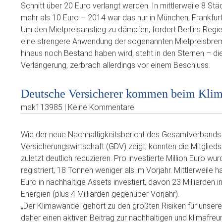
Schnitt über 20 Euro verlangt werden. In mittlerweile 8 Städ
mehr als 10 Euro – 2014 war das nur in München, Frankfurt 
Um den Mietpreisanstieg zu dämpfen, fordert Berlins Regi
eine strengere Anwendung der sogenannten Mietpreisbrems
hinaus noch Bestand haben wird, steht in den Sternen – di
Verlängerung, zerbrach allerdings vor einem Beschluss.
Deutsche Versicherer kommen beim Klim
mak113985 | Keine Kommentare
Wie der neue Nachhaltigkeitsbericht des Gesamtverbands
Versicherungswirtschaft (GDV) zeigt, konnten die Mitglie
zuletzt deutlich reduzieren. Pro investierte Million Euro w
registriert, 18 Tonnen weniger als im Vorjahr. Mittlerweile 
Euro in nachhaltige Assets investiert, davon 23 Milliarden 
Energien (plus 4 Milliarden gegenüber Vorjahr).
„Der Klimawandel gehört zu den größten Risiken für unsere 
daher einen aktiven Beitrag zur nachhaltigen und klimafreun