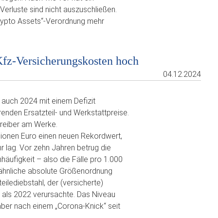
Verluste sind nicht auszuschließen.
rypto Assets“-Verordnung mehr
 Kfz-Versicherungskosten hoch
04.12.2024
e auch 2024 mit einem Defizit
enden Ersatzteil- und Werkstattpreise.
treiber am Werke.
lionen Euro einen neuen Rekordwert,
 lag. Vor zehn Jahren betrug die
äufigkeit – also die Fälle pro 1.000
e ähnliche absolute Größenordnung
ilediebstahl, der (versicherte)
 als 2022 verursachte. Das Niveau
 aber nach einem „Corona-Knick“ seit