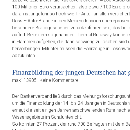
100 Millionen Euro verursachten, also etwa 7.100 Euro pro 
daran ist ungefähr so hoch wie ihr Anteil an allen versiche
Dass E-Auto-Brände in den Medien dennoch überrepräsentiert
besondere Brandgeschehen zurückzuführen sein, das bei ei
auftritt. Bei einem sogenannten Thermal Runaway können si
in Flammen aufgehen, die dann schwierig zu löschen sin
hervorbringen. Mitunter müssen die Fahrzeuge in Löschwas
abzukühlen.
Finanzbildung der jungen Deutschen hat 
mak113985 | Keine Kommentare
Der Bankenverband ließ durch das Meinungsforschungsunt
um die Finanzbildung der 14- bis 24-Jährigen in Deutschland
erneut die seit einigen Jahren anschwellenden Rufe nach 
Wissensgebiets im Schulunterricht.
So konnten 27 Prozent der rund 700 Befragten mit dem Beg