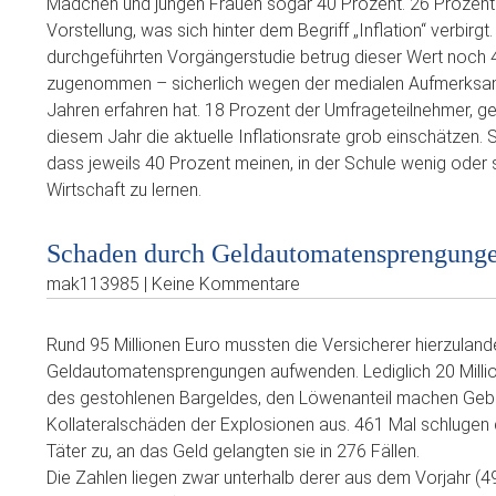
Mädchen und jungen Frauen sogar 40 Prozent. 26 Prozent 
Vorstellung, was sich hinter dem Begriff „Inflation“ verbirgt
durchgeführten Vorgängerstudie betrug dieser Wert noch 4
zugenommen – sicherlich wegen der medialen Aufmerksamk
Jahren erfahren hat. 18 Prozent der Umfrageteilnehmer, g
diesem Jahr die aktuelle Inflationsrate grob einschätze
dass jeweils 40 Prozent meinen, in der Schule wenig oder 
Wirtschaft zu lernen.
Schaden durch Geldautomatensprengunge
mak113985 | Keine Kommentare
Rund 95 Millionen Euro mussten die Versicherer hierzulan
Geldautomatensprengungen aufwenden. Lediglich 20 Millio
des gestohlenen Bargeldes, den Löwenanteil machen Gebä
Kollateralschäden der Explosionen aus. 461 Mal schlugen d
Täter zu, an das Geld gelangten sie in 276 Fällen.
Die Zahlen liegen zwar unterhalb derer aus dem Vorjahr (49