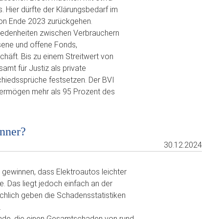
. Hier dürfte der Klärungsbedarf im
 von Ende 2023 zurückgehen.
hiedenheiten zwischen Verbrauchern
sene und offene Fonds,
äft. Bis zu einem Streitwert von
t für Justiz als private
chiedssprüche festsetzen. Der BVI
ermögen mehr als 95 Prozent des
enner?
30.12.2024
 gewinnen, dass Elektroautos leichter
. Das liegt jedoch einfach an der
ächlich geben die Schadensstatistiken
.
nde, die einen Gesamtschaden von rund