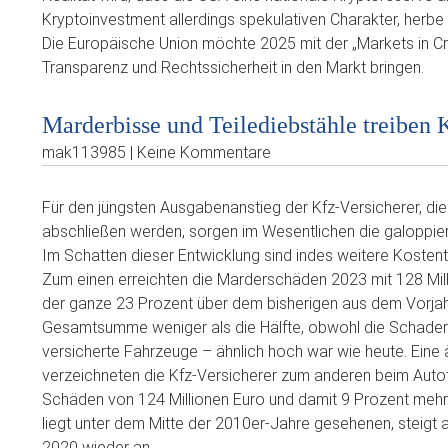
Kryptoinvestment allerdings spekulativen Charakter, herbe 
Die Europäische Union möchte 2025 mit der „Markets in C
Transparenz und Rechtssicherheit in den Markt bringen.
Marderbisse und Teilediebstähle treiben
mak113985 | Keine Kommentare
Für den jüngsten Ausgabenanstieg der Kfz-Versicherer, di
abschließen werden, sorgen im Wesentlichen die galoppier
Im Schatten dieser Entwicklung sind indes weitere Kosten
Zum einen erreichten die Marderschäden 2023 mit 128 Mil
der ganze 23 Prozent über dem bisherigen aus dem Vorjahr
Gesamtsumme weniger als die Hälfte, obwohl die Schadenh
versicherte Fahrzeuge – ähnlich hoch war wie heute. Ein
verzeichneten die Kfz-Versicherer zum anderen beim Autote
Schäden von 124 Millionen Euro und damit 9 Prozent mehr
liegt unter dem Mitte der 2010er-Jahre gesehenen, steigt
2020 wieder an.