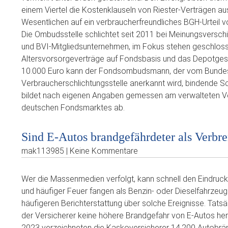
einem Viertel die Kostenklauseln von Riester-Verträgen aus
Wesentlichen auf ein verbraucherfreundliches BGH-Urteil
Die Ombudsstelle schlichtet seit 2011 bei Meinungsversc
und BVI-Mitgliedsunternehmen, im Fokus stehen geschlos
Altersvorsorgeverträge auf Fondsbasis und das Depotgesch
10.000 Euro kann der Fondsombudsmann, der vom Bundesam
Verbraucherschlichtungsstelle anerkannt wird, bindende S
bildet nach eigenen Angaben gemessen am verwalteten V
deutschen Fondsmarktes ab.
Sind E-Autos brandgefährdeter als Verbr
mak113985 | Keine Kommentare
Wer die Massenmedien verfolgt, kann schnell den Eindruck
und häufiger Feuer fangen als Benzin- oder Dieselfahrzeuge
häufigeren Berichterstattung über solche Ereignisse. Tats
der Versicherer keine höhere Brandgefahr von E-Autos her
2023 verzeichneten die Kaskoversicherer 14.200 Autobrä