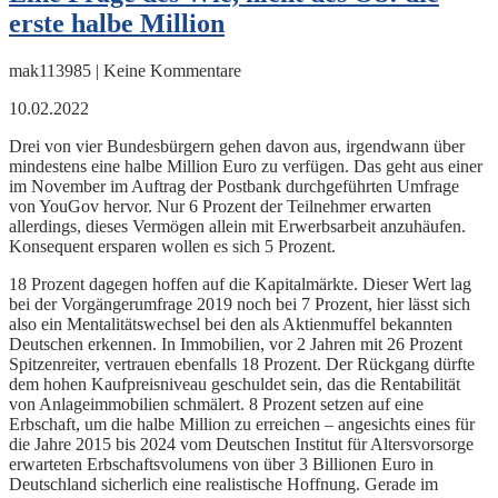
erste halbe Million
mak113985 | Keine Kommentare
10.02.2022
Drei von vier Bundesbürgern gehen davon aus, irgendwann über
mindestens eine halbe Million Euro zu verfügen. Das geht aus einer
im November im Auftrag der Postbank durchgeführten Umfrage
von YouGov hervor. Nur 6 Prozent der Teilnehmer erwarten
allerdings, dieses Vermögen allein mit Erwerbsarbeit anzuhäufen.
Konsequent ersparen wollen es sich 5 Prozent.
18 Prozent dagegen hoffen auf die Kapitalmärkte. Dieser Wert lag
bei der Vorgängerumfrage 2019 noch bei 7 Prozent, hier lässt sich
also ein Mentalitätswechsel bei den als Aktienmuffel bekannten
Deutschen erkennen. In Immobilien, vor 2 Jahren mit 26 Prozent
Spitzenreiter, vertrauen ebenfalls 18 Prozent. Der Rückgang dürfte
dem hohen Kaufpreisniveau geschuldet sein, das die Rentabilität
von Anlageimmobilien schmälert. 8 Prozent setzen auf eine
Erbschaft, um die halbe Million zu erreichen – angesichts eines für
die Jahre 2015 bis 2024 vom Deutschen Institut für Altersvorsorge
erwarteten Erbschaftsvolumens von über 3 Billionen Euro in
Deutschland sicherlich eine realistische Hoffnung. Gerade im