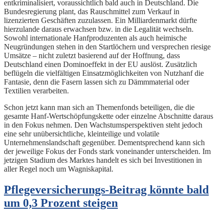
entkriminalisiert, voraussichtlich bald auch in Deutschland. Die
Bundesregierung plant, das Rauschmittel zum Verkauf in
lizenzierten Geschäften zuzulassen. Ein Milliardenmarkt dürfte
hierzulande daraus erwachsen bzw. in die Legalität wechseln.
Sowohl internationale Hanfproduzenten als auch heimische
Neugründungen stehen in den Startlöchern und versprechen riesige
Umsätze – nicht zuletzt basierend auf der Hoffnung, dass
Deutschland einen Dominoeffekt in der EU auslöst. Zusätzlich
beflügeln die vielfältigen Einsatzmöglichkeiten von Nutzhanf die
Fantasie, denn die Fasern lassen sich zu Dämmmaterial oder
Textilien verarbeiten.
Schon jetzt kann man sich an Themenfonds beteiligen, die die
gesamte Hanf-Wertschöpfungskette oder einzelne Abschnitte daraus
in den Fokus nehmen. Den Wachstumsperspektiven steht jedoch
eine sehr unübersichtliche, kleinteilige und volatile
Unternehmenslandschaft gegenüber. Dementsprechend kann sich
der jeweilige Fokus der Fonds stark voneinander unterscheiden. Im
jetzigen Stadium des Marktes handelt es sich bei Investitionen in
aller Regel noch um Wagniskapital.
Pflegeversicherungs-Beitrag könnte bald
um 0,3 Prozent steigen