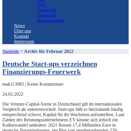
DSL
Girokonto
Tagesgeld
Konsumkredit
News
Über uns
Kontakt
Impressum
Startseite
>
Archiv für Februar 2022
Deutsche Start-ups verzeichnen
Finanzierungs-Feuerwerk
mak113985 | Keine Kommentare
24.02.2022
Die Venture-Capital-Szene in Deutschland gilt im internationalen
Vergleich als unterentwickelt. Start-ups fällt es hierzulande häufig
entsprechend schwer, Kapital für ihr Wachstum aufzutreiben. Laut
Zahlen des Beratungsunternehmens EY könnte sich jedoch ein
Kulturwandel andeuten: 2021 flossen 17,4 Milliarden Euro in
deutsche Neugründungen, ein Plus von atemberaubenden 229