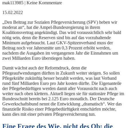
mak113985 | Keine Kommentare
15.02.2022
„Den Beitrag zur Sozialen Pflegeversicherung (SPV) heben wir
moderat an“, hat die Ampel-Bundesregierung in ihrem
Koalitionsvertrag angekündigt. Das wird voraussichtlich sehr bald
nötig sein, denn die Reserven sind bis auf das vorzuhaltende
Minimum aufgebraucht. Laut GKV-Spitzenverband muss der
Beitrag noch vor Jahresmitte um 0,3 Prozent erhöht werden,
nachdem die Ausgaben im vergangenen Jahr die Einnahmen um
zwei Milliarden Euro überstiegen haben.
Damit wächst auch der Reformdruck, denn die
Pflegeaufwendungen dürften in Zukunft weiter steigen. So sollen
Pflegekräfte zukünftig besser bezahlt werden, was laut Verband
rund fünf Milliarden Euro pro Jahr kosten dürfte. Die Eigenanteile
der Pflegebedürftigen werden damit aller Voraussicht nach auch
weiter nach oben klettern. Aktuell liegen sie für stationäre Pflege im
Bundesschnitt bereits bei 2.125 Euro monatlich. Der Deutsche
Gewerkschaftsbund nennt die Entwicklung „dramatisch“. Wer das
finanzielle Risiko einer Pflegebedürftigkeit entschärfen möchte,
kann dies mit einer privaten Pflegeversicherung tun.
Eine Frage des Wie, nicht des Ob: die