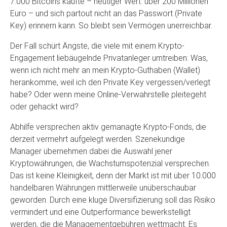
7.000 Bitcoins kaufte – heutiger Wert: über 200 Millionen
Euro – und sich partout nicht an das Passwort (Private
Key) erinnern kann. So bleibt sein Vermögen unerreichbar.
Der Fall schürt Ängste, die viele mit einem Krypto-
Engagement liebäugelnde Privatanleger umtreiben: Was,
wenn ich nicht mehr an mein Krypto-Guthaben (Wallet)
herankomme, weil ich den Private Key vergessen/verlegt
habe? Oder wenn meine Online-Verwahrstelle pleitegeht
oder gehackt wird?
Abhilfe versprechen aktiv gemanagte Krypto-Fonds, die
derzeit vermehrt aufgelegt werden. Szenekundige
Manager übernehmen dabei die Auswahl jener
Kryptowährungen, die Wachstumspotenzial versprechen.
Das ist keine Kleinigkeit, denn der Markt ist mit über 10.000
handelbaren Währungen mittlerweile unüberschaubar
geworden. Durch eine kluge Diversifizierung soll das Risiko
vermindert und eine Outperformance bewerkstelligt
werden, die die Managementgebühren wettmacht. Es