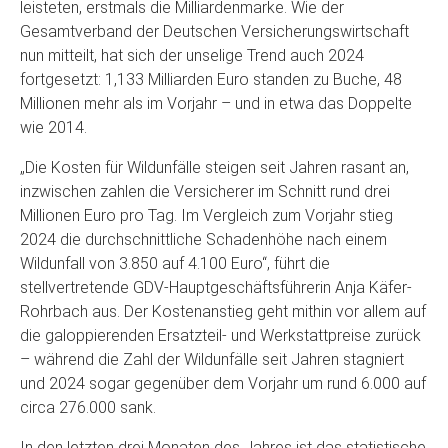
leisteten, erstmals die Milliardenmarke. Wie der
Gesamtverband der Deutschen Versicherungswirtschaft
nun mitteilt, hat sich der unselige Trend auch 2024
fortgesetzt: 1,133 Milliarden Euro standen zu Buche, 48
Millionen mehr als im Vorjahr – und in etwa das Doppelte
wie 2014.
„Die Kosten für Wildunfälle steigen seit Jahren rasant an,
inzwischen zahlen die Versicherer im Schnitt rund drei
Millionen Euro pro Tag. Im Vergleich zum Vorjahr stieg
2024 die durchschnittliche Schadenhöhe nach einem
Wildunfall von 3.850 auf 4.100 Euro“, führt die
stellvertretende GDV-Hauptgeschäftsführerin Anja Käfer-
Rohrbach aus. Der Kostenanstieg geht mithin vor allem auf
die galoppierenden Ersatzteil- und Werkstattpreise zurück
– während die Zahl der Wildunfälle seit Jahren stagniert
und 2024 sogar gegenüber dem Vorjahr um rund 6.000 auf
circa 276.000 sank.
In den letzten drei Monaten des Jahres ist das statistische