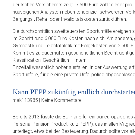
deutschen Versicherers zeigt. 7.500 Euro zahlt dieser pro L
hauseigenen Analysten neben tendenziell schwereren Ver
Bergungs-, Reha- oder Invaliditätskosten zurückführen.
Die durchschnittlich zweitteuersten Sportunfälle ereignen si
im Schnitt rund 6.000 Euro Kosten nach sich. Am anderen, 
Gymnastik und Leichtathletik mit Folgekosten von 2.500 E
Kommt es zu dauerhaften gesundheitlichen Beeinträchtigu
Klassifikation: Geschäftlich – Intern
Einzelfall wesentlich höher ausfallen. In der Auswertung e
Sportunfälle, für die eine private Unfallpolice abgeschloss
Kann PEPP zukünftig endlich durchstarte
mak113985 | Keine Kommentare
Bereits 2013 fasste die EU Pläne für ein paneuropäische
Personal Pension Product, kurz PEPP), das in allen Mitglie
unterliegt, etwa bei der Besteuerung. Dadurch sollte vor a