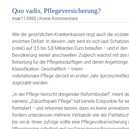
Quo vadis, Pflegeversicherung?
mak113985 | Keine Kommentare
Wie die gesetzlichen Krankenkassen ringt auch die sozial
enormen Defizit. In diesem Jahr wird es sich laut Schätz
(vdek) auf 3,5 bis 5,8 Milliarden Euro belaufen – und in d
Bevölkerung weiter anschwellen. Zugleich wächst mit den Ei
Belastung für die Pflegebedürftigen und deren Angehörige
Klassifikation: Geschäftlich – Intern
vollstationäre Pflege derzeit im ersten Jahr durchschnittl
zugezahlt werden.
„In der Pflege herrscht dringender Reformbedarf“, meint de
namens „Zukunftspakt Pflege“ hat bereits Eckpunkte für e
formuliert – und erkennen lassen, dass es keine umwälze
fordern unterdessen mehrere Verbände wie der Paritätisc
bis ver.di: Ihnen zufolge sollte eine Pflegevollversicherun
Pflegekosten schultert und zur Finanzierung Besserverdien