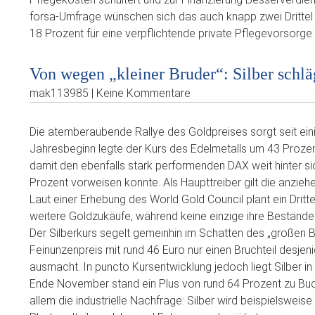
forsa-Umfrage wünschen sich das auch knapp zwei Drittel 
18 Prozent für eine verpflichtende private Pflegevorsorge 
Von wegen „kleiner Bruder“: Silber schlä
mak113985 | Keine Kommentare
Die atemberaubende Rallye des Goldpreises sorgt seit eini
Jahresbeginn legte der Kurs des Edelmetalls um 43 Prozen
damit den ebenfalls stark performenden DAX weit hinter si
Prozent vorweisen konnte. Als Haupttreiber gilt die anzi
Laut einer Erhebung des World Gold Council plant ein Drit
weitere Goldzukäufe, während keine einzige ihre Bestände r
Der Silberkurs segelt gemeinhin im Schatten des „großen B
Feinunzenpreis mit rund 46 Euro nur einen Bruchteil desjen
ausmacht. In puncto Kursentwicklung jedoch liegt Silber in 
Ende November stand ein Plus von rund 64 Prozent zu Buc
allem die industrielle Nachfrage: Silber wird beispielsweise 