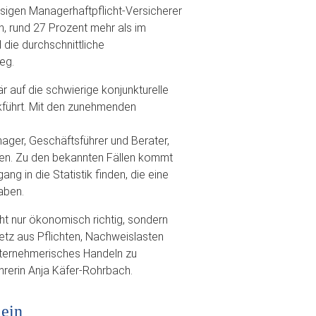
sigen Managerhaftpflicht-Versicherer
, rund 27 Prozent mehr als im
 die durchschnittliche
eg.
är auf die schwierige konjunkturelle
kführt. Mit den zunehmenden
nager, Geschäftsführer und Berater,
en. Zu den bekannten Fällen kommt
ng in die Statistik finden, die eine
aben.
cht nur ökonomisch richtig, sondern
Netz aus Pflichten, Nachweislasten
ternehmerisches Handeln zu
hrerin Anja Käfer-Rohrbach.
 ein