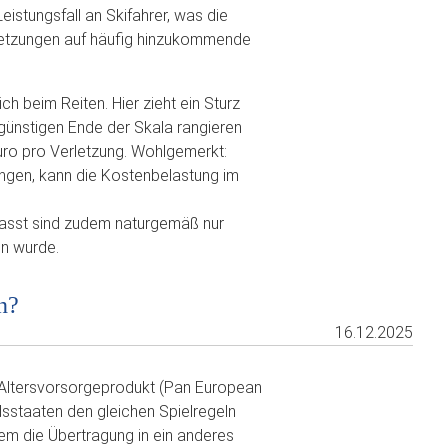
eistungsfall an Skifahrer, was die
letzungen auf häufig hinzukommende
ch beim Reiten. Hier zieht ein Sturz
günstigen Ende der Skala rangieren
uro pro Verletzung. Wohlgemerkt:
ngen, kann die Kostenbelastung im
rfasst sind zudem naturgemäß nur
en wurde.
n?
16.12.2025
s Altersvorsorgeprodukt (Pan European
dsstaaten den gleichen Spielregeln
llem die Übertragung in ein anderes