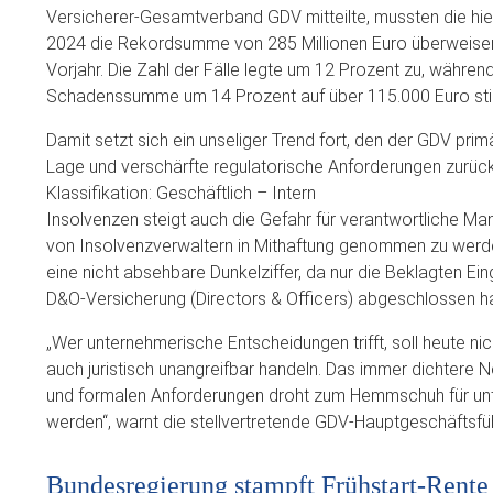
Versicherer-Gesamtverband GDV mitteilte, mussten die hie
2024 die Rekordsumme von 285 Millionen Euro überweisen
Vorjahr. Die Zahl der Fälle legte um 12 Prozent zu, während
Schadenssumme um 14 Prozent auf über 115.000 Euro sti
Damit setzt sich ein unseliger Trend fort, den der GDV prim
Lage und verschärfte regulatorische Anforderungen zurüc
Klassifikation: Geschäftlich – Intern
Insolvenzen steigt auch die Gefahr für verantwortliche Ma
von Insolvenzverwaltern in Mithaftung genommen zu werd
eine nicht absehbare Dunkelziffer, da nur die Beklagten Einga
D&O-Versicherung (Directors & Officers) abgeschlossen h
„Wer unternehmerische Entscheidungen trifft, soll heute ni
auch juristisch unangreifbar handeln. Das immer dichtere 
und formalen Anforderungen droht zum Hemmschuh für un
werden“, warnt die stellvertretende GDV-Hauptgeschäftsfü
Bundesregierung stampft Frühstart-Rente