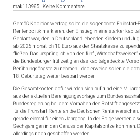
mak113985 | Keine Kommentare
Gemäß Koalitionsvertrag sollte die sogenannte Frühstart-
Rentenpolitik markieren: den Einstieg in eine stärker kapita
Geplant war, den in Deutschland lebenden Kindern und Ju
ab 2026 monatlich 10 Euro aus der Staatskasse zu spendier
fließen. Das ursprünglich von den fünf „Wirtschaftsweisen“
die Bundesbürger frühzeitig an das kapitalgedeckte Vors
Berührungsängste zu nehmen. Idealerweise sollen die da
18. Geburtstag weiter bespart werden.
Die Gesamtkosten dafür würden sich auf rund eine Milliarde
aus der aktuellen Bereinigungsvorlage zum Bundeshaushalt
Bundesregierung bei dem Vorhaben den Rotstift angesetzt: 
für die Frühstart-Rente an die Deutschen Rentenversicher
gerade einmal für einen Jahrgang. In der Folge werden als
Sechsjährigen in den Genuss der Kapitalspritze kommen. D
allerdings noch geschaffen werden.