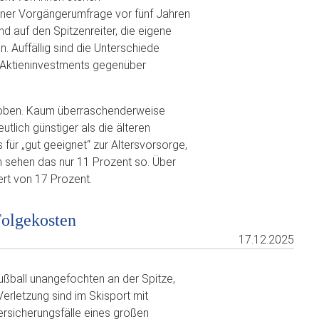
iner Vorgängerumfrage vor fünf Jahren
d auf den Spitzenreiter, die eigene
. Auffällig sind die Unterschiede
t Aktieninvestments gegenüber
hoben. Kaum überraschenderweise
tlich günstiger als die älteren
für „gut geeignet“ zur Altersvorsorge,
n sehen das nur 11 Prozent so. Über
rt von 17 Prozent.
Folgekosten
17.12.2025
Fußball unangefochten an der Spitze,
erletzung sind im Skisport mit
ersicherungsfälle eines großen