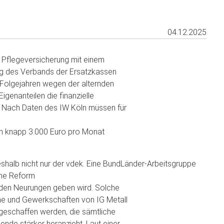
04.12.2025
e Pflegeversicherung mit einem
ung des Verbands der Ersatzkassen
en Folgejahren wegen der alternden
genanteilen die finanzielle
. Nach Daten des IW Köln müssen für
ich knapp 3.000 Euro pro Monat
shalb nicht nur der vdek. Eine BundLänder-Arbeitsgruppe
ine Reform
nden Neurungen geben wird. Solche
he und Gewerkschaften von IG Metall
g geschaffen werden, die sämtliche
ende stärker heranzieht. Laut einer