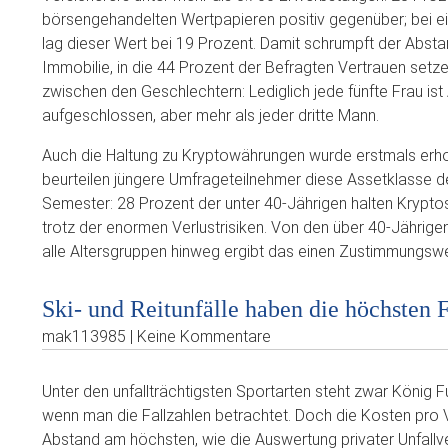
börsengehandelten Wertpapieren positiv gegenüber; bei e
lag dieser Wert bei 19 Prozent. Damit schrumpft der Abstan
Immobilie, in die 44 Prozent der Befragten Vertrauen setzen
zwischen den Geschlechtern: Lediglich jede fünfte Frau is
aufgeschlossen, aber mehr als jeder dritte Mann.
Auch die Haltung zu Kryptowährungen wurde erstmals er
beurteilen jüngere Umfrageteilnehmer diese Assetklasse deu
Semester: 28 Prozent der unter 40-Jährigen halten Kryptos 
trotz der enormen Verlustrisiken. Von den über 40-Jährige
alle Altersgruppen hinweg ergibt das einen Zustimmungswe
Ski- und Reitunfälle haben die höchsten 
mak113985 | Keine Kommentare
Unter den unfallträchtigsten Sportarten steht zwar König 
wenn man die Fallzahlen betrachtet. Doch die Kosten pro V
Abstand am höchsten, wie die Auswertung privater Unfallv