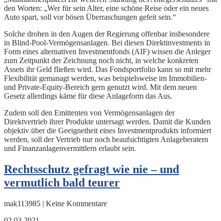
den Worten: „Wer für sein Alter, eine schöne Reise oder ein neues
Auto spart, soll vor bösen Überraschungen gefeit sein.“
Solche drohen in den Augen der Regierung offenbar insbesondere
in Blind-Pool-Vermögensanlagen. Bei diesen Direktinvestments in
Form eines alternativen Investmentfonds (AIF) wissen die Anleger
zum Zeitpunkt der Zeichnung noch nicht, in welche konkreten
Assets ihr Geld fließen wird. Das Fondsportfolio kann so mit mehr
Flexibilität gemanagt werden, was beispielsweise im Immobilien-
und Private-Equity-Bereich gern genutzt wird. Mit dem neuen
Gesetz allerdings käme für diese Anlageform das Aus.
Zudem soll den Emittenten von Vermögensanlagen der
Direktvertrieb ihrer Produkte untersagt werden. Damit die Kunden
objektiv über die Geeignetheit eines Investmentprodukts informiert
werden, soll der Vertrieb nur noch beaufsichtigten Anlageberatern
und Finanzanlagenvermittlern erlaubt sein.
Rechtsschutz gefragt wie nie – und
vermutlich bald teurer
mak113985 | Keine Kommentare
02.03.2021