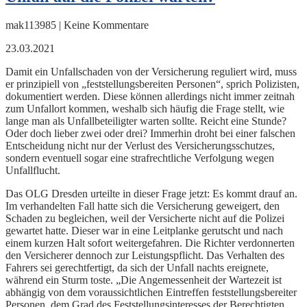
mak113985 | Keine Kommentare
23.03.2021
Damit ein Unfallschaden von der Versicherung reguliert wird, muss
er prinzipiell von „feststellungsbereiten Personen“, sprich Polizisten,
dokumentiert werden. Diese können allerdings nicht immer zeitnah
zum Unfallort kommen, weshalb sich häufig die Frage stellt, wie
lange man als Unfallbeteiligter warten sollte. Reicht eine Stunde?
Oder doch lieber zwei oder drei? Immerhin droht bei einer falschen
Entscheidung nicht nur der Verlust des Versicherungsschutzes,
sondern eventuell sogar eine strafrechtliche Verfolgung wegen
Unfallflucht.
Das OLG Dresden urteilte in dieser Frage jetzt: Es kommt drauf an.
Im verhandelten Fall hatte sich die Versicherung geweigert, den
Schaden zu begleichen, weil der Versicherte nicht auf die Polizei
gewartet hatte. Dieser war in eine Leitplanke gerutscht und nach
einem kurzen Halt sofort weitergefahren. Die Richter verdonnerten
den Versicherer dennoch zur Leistungspflicht. Das Verhalten des
Fahrers sei gerechtfertigt, da sich der Unfall nachts ereignete,
während ein Sturm toste. „Die Angemessenheit der Wartezeit ist
abhängig von dem voraussichtlichen Eintreffen feststellungsbereiter
Personen, dem Grad des Feststellungsinteresses der Berechtigten