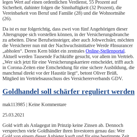
legen Wert auf einen ordentlichen Verdienst, 55 Prozent auf
Sicherheit, dahinter folgen die Sinnhaftigkeit (32 Prozent), die
Vereinbarkeit von Beruf und Familie (28) und die Wohnortnähe
(26).
Da ist es nur folgerichtig, dass zwei von fünf Angehörigen dieser
Altersgruppe sich vorstellen können, in der Versicherungsbranche
zu arbeiten. Diese Berufseinsteiger, aber auch Jobwechsler, möchten
die Versicherer nun mit der Nachwuchsinitiative Werde #Insurancer
„abholen“. Deren Kern bildet ein zentrales
Online-Stellenportal
.
Aktuell werden Tausende Fachkräfte gesucht, vor allem im Vertrieb.
„Wer sich jetzt für eine Versicherungskarriere entscheidet, trifft auch
in Corona-Zeiten eine Entscheidung für eine sichere Ausbildung, die
manchmal direkt vor der Haustür liegt“, betont Oliver Brüß,
Mitglied im Vertriebsausschuss des Versichererverbands GDV.
Goldhandel soll schärfer reguliert werden
mak113985 | Keine Kommentare
25.03.2021
Gold wirft als Anlagegut im Prinzip keine Zinsen ab. Dennoch
versprechen viele Goldhändler ihren Investoren genau das: Wer
Gold von einem dieser Anbieter kauft und für eine bestimmte Zeit