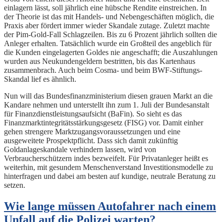
einlagern lässt, soll jährlich eine hübsche Rendite einstreichen. In
der Theorie ist das mit Handels- und Nebengeschäften möglich, die
Praxis aber fördert immer wieder Skandale zutage. Zuletzt machte
der Pim-Gold-Fall Schlagzeilen. Bis zu 6 Prozent jährlich sollten die
Anleger erhalten. Tatsächlich wurde ein Großteil des angeblich für
die Kunden eingelagerten Goldes nie angeschafft; die Auszahlungen
wurden aus Neukundengeldern bestritten, bis das Kartenhaus
zusammenbrach. Auch beim Cosma- und beim BWF-Stiftungs-
Skandal lief es ähnlich.
Nun will das Bundesfinanzministerium diesen grauen Markt an die
Kandare nehmen und unterstellt ihn zum 1. Juli der Bundesanstalt
für Finanzdienstleistungsaufsicht (BaFin). So sieht es das
Finanzmarktintegritätsstärkungsgesetz (FISG) vor. Damit einher
gehen strengere Marktzugangsvoraussetzungen und eine
ausgeweitete Prospektpflicht. Dass sich damit zukünftig
Goldanlageskandale verhindern lassen, wird von
Verbraucherschützern indes bezweifelt. Für Privatanleger heißt es
weiterhin, mit gesundem Menschenverstand Investitionsmodelle zu
hinterfragen und dabei am besten auf kundige, neutrale Beratung zu
setzen.
Wie lange müssen Autofahrer nach einem
Unfall auf die Polizei warten?