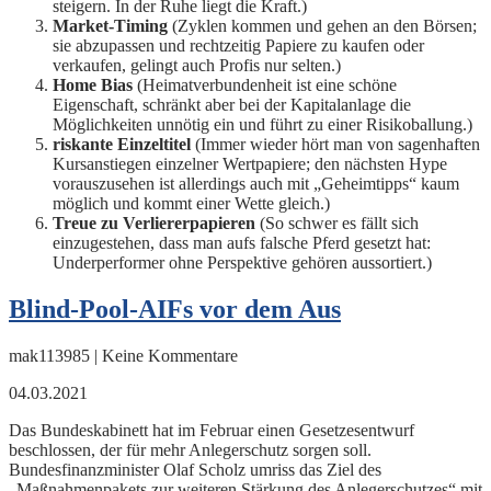
steigern. In der Ruhe liegt die Kraft.)
Market-Timing
(Zyklen kommen und gehen an den Börsen;
sie abzupassen und rechtzeitig Papiere zu kaufen oder
verkaufen, gelingt auch Profis nur selten.)
Home Bias
(Heimatverbundenheit ist eine schöne
Eigenschaft, schränkt aber bei der Kapitalanlage die
Möglichkeiten unnötig ein und führt zu einer Risikoballung.)
riskante Einzeltitel
(Immer wieder hört man von sagenhaften
Kursanstiegen einzelner Wertpapiere; den nächsten Hype
vorauszusehen ist allerdings auch mit „Geheimtipps“ kaum
möglich und kommt einer Wette gleich.)
Treue zu Verliererpapieren
(So schwer es fällt sich
einzugestehen, dass man aufs falsche Pferd gesetzt hat:
Underperformer ohne Perspektive gehören aussortiert.)
Blind-Pool-AIFs vor dem Aus
mak113985 | Keine Kommentare
04.03.2021
Das Bundeskabinett hat im Februar einen Gesetzesentwurf
beschlossen, der für mehr Anlegerschutz sorgen soll.
Bundesfinanzminister Olaf Scholz umriss das Ziel des
„Maßnahmenpakets zur weiteren Stärkung des Anlegerschutzes“ mit