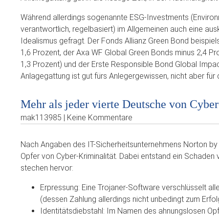
Während allerdings sogenannte ESG-Investments (Environm
verantwortlich, regelbasiert) im Allgemeinen auch eine a
Idealismus gefragt. Der Fonds Allianz Green Bond beispiel
1,6 Prozent, der Axa WF Global Green Bonds minus 2,4 P
1,3 Prozent) und der Erste Responsible Bond Global Impact
Anlagegattung ist gut fürs Anlegergewissen, nicht aber für 
Mehr als jeder vierte Deutsche von Cyber
mak113985 | Keine Kommentare
Nach Angaben des IT-Sicherheitsunternehmens Norton by
Opfer von Cyber-Kriminalität. Dabei entstand ein Schaden v
stechen hervor:
Erpressung: Eine Trojaner-Software verschlüsselt alle
(dessen Zahlung allerdings nicht unbedingt zum Erfolg
Identitätsdiebstahl: Im Namen des ahnungslosen Opf