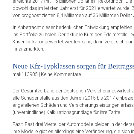
erreichte 2017 mit 1,6 Billionen Dollar ein Rekordhoch. Die
obwohl das im letzten Jahr erst für 2021 erwartet wurde. 
von prognostizierten 8,4 Milliarden auf 36 Milliarden Dollar 
In Anbetracht dieser bedenklichen Entwicklung empfehlen
ins Portfolio zu holen. Der aktuelle Kurs des Edelmetalls li
Krisenindikator gewertet werden kann, dann zeigt sich dar
Finanzmärkten.
Neue Kfz-Typklassen sorgen für Beitrags
mak113985 | Keine Kommentare
Der Gesamtverband der Deutschen Versicherungswirtschaft
alle Schadensfälle aus den Jahren 2015 bis 2017 einbezie
angefallenen Schäden und Versicherungsleistungen erfasst
(unverbindliche) Kalkulationsgrundlage für ihre Tarife.
Fazit: Fast drei Viertel der Automodelle bleiben in der ders
ihre Modelle gibt es allerdings eine Veränderung, die sich