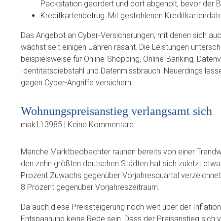
Packstation geordert und dort abgeholt, bevor der Be
Kreditkartenbetrug: Mit gestohlenen Kreditkartenda
Das Angebot an Cyber-Versicherungen, mit denen sich au
wächst seit einigen Jahren rasant. Die Leistungen untersche
beispielsweise für Online-Shopping, Online-Banking, Date
Identitätsdiebstahl und Datenmissbrauch. Neuerdings l
gegen Cyber-Angriffe versichern.
Wohnungspreisanstieg verlangsamt sich
mak113985 | Keine Kommentare
Manche Marktbeobachter raunen bereits von einer Trendw
den zehn größten deutschen Städten hat sich zuletzt etwa
Prozent Zuwachs gegenüber Vorjahresquartal verzeichnet 
8 Prozent gegenüber Vorjahreszeitraum.
Da auch diese Preissteigerung noch weit über der Inflation
Entspannung keine Rede sein. Dass der Preisanstieg sich v