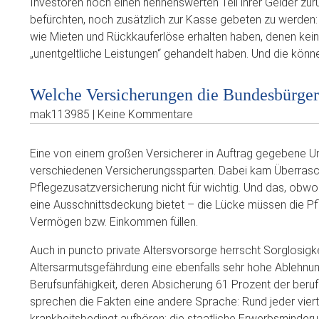
Investoren noch einen nennenswerten Teil ihrer Gelder zu
befürchten, noch zusätzlich zur Kasse gebeten zu werden:
wie Mieten und Rückkauferlöse erhalten haben, denen kein
„unentgeltliche Leistungen“ gehandelt haben. Und die könn
Welche Versicherungen die Bundesbürger 
mak113985 | Keine Kommentare
Eine von einem großen Versicherer in Auftrag gegebene Um
verschiedenen Versicherungssparten. Dabei kam Überrasch
Pflegezusatzversicherung nicht für wichtig. Und das, obw
eine Ausschnittsdeckung bietet – die Lücke müssen die P
Vermögen bzw. Einkommen füllen.
Auch in puncto private Altersvorsorge herrscht Sorglosigke
Altersarmutsgefährdung eine ebenfalls sehr hohe Ablehnung
Berufsunfähigkeit, deren Absicherung 61 Prozent der berufs
sprechen die Fakten eine andere Sprache: Rund jeder vie
krankheitsbedingt aufhören; die staatliche Erwerbsminderung