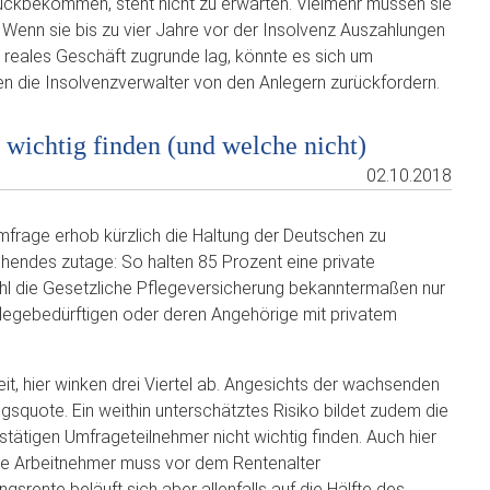
rückbekommen, steht nicht zu erwarten. Vielmehr müssen sie
 Wenn sie bis zu vier Jahre vor der Insolvenz Auszahlungen
 reales Geschäft zugrunde lag, könnte es sich um
en die Insolvenzverwalter von den Anlegern zurückfordern.
wichtig finden (und welche nicht)
02.10.2018
frage erhob kürzlich die Haltung der Deutschen zu
endes zutage: So halten 85 Prozent eine private
ohl die Gesetzliche Pflegeversicherung bekanntermaßen nur
flegebedürftigen oder deren Angehörige mit privatem
it, hier winken drei Viertel ab. Angesichts der wachsenden
squote. Ein weithin unterschätztes Risiko bildet zudem die
tätigen Umfrageteilnehmer nicht wichtig finden. Auch hier
rte Arbeitnehmer muss vor dem Rentenalter
srente beläuft sich aber allenfalls auf die Hälfte des