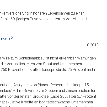
nkenversicherung in höheren Lebensjahren zu einer
- bis 69-jährigen Privatversicherten im Vorteil – und
enzen?
11.10.2018
r Wille zum Schuldenabbau ist nicht erkennbar. Warnungen
en die Verbindlichkeiten von Staat und Unternehmen
d 250 Prozent des Bruttoinlandsprodukts, 25 Prozent mehr
 laut den Analysten von Bianco Research bei knapp 15
bies“ – ihre Gewinne vor Steuern und Zinsen reichen für
 hatte vor der letzten Großkrise (Ende 2007) bei 5,7 Prozent
hspekulative Kredite an bonitätsschwache Unternehmen,