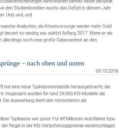
 Sozialversicherungen wirtschaften bereits heute defizitär,
Bei den Studienkrediten wuchs das Defizit in diesem Jahr
an. Und, und, und.
 manche Analysten, als Krisenvorsorge wieder mehr Gold
egt derzeit so niedrig wie zuletzt Anfang 2017. Wenn er als
in allerdings noch eine große Gelassenheit an den
sprünge – nach oben und unten
09.10.2018
 hat eine neue Typklassenstatistik herausgebracht, die
ht. Insgesamt wurden für rund 29.000 Kfz-Modelle die
. Die Auswertung dient den Versicherern als
elben Typklasse wie zuvor. Für elf Millionen Autofahrer bzw.
 in der Regel in der Kfz-Versicherungsprämie niederschlagen