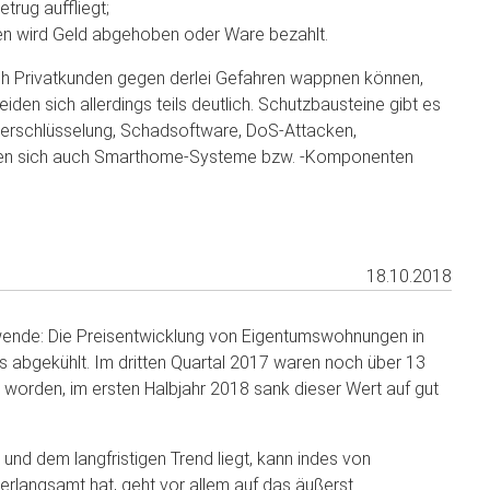
trug auffliegt;
ten wird Geld abgehoben oder Ware bezahlt.
ch Privatkunden gegen derlei Gefahren wappnen können,
iden sich allerdings teils deutlich. Schutzbausteine gibt es
nverschlüsselung, Schadsoftware, DoS-Attacken,
assen sich auch Smarthome-Systeme bzw. -Komponenten
18.10.2018
ende: Die Preisentwicklung von Eigentumswohnungen in
s abgekühlt. Im dritten Quartal 2017 waren noch über 13
worden, im ersten Halbjahr 2018 sank dieser Wert auf gut
 und dem langfristigen Trend liegt, kann indes von
erlangsamt hat, geht vor allem auf das äußerst