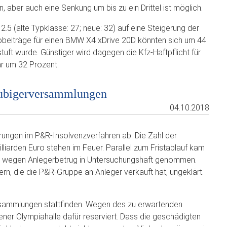
 aber auch eine Senkung um bis zu ein Drittel ist möglich.
.5 (alte Typklasse: 27; neue: 32) auf eine Steigerung der
kobeiträge für einen BMW X4 xDrive 20D könnten sich um 44
uft wurde. Günstiger wird dagegen die Kfz-Haftpflicht für
ar um 32 Prozent.
äubigerversammlungen
04.10.2018
erungen im P&R-Insolvenzverfahren ab. Die Zahl der
illiarden Euro stehen im Feuer. Parallel zum Fristablauf kam
de wegen Anlegerbetrug in Untersuchungshaft genommen.
ern, die die P&R-Gruppe an Anleger verkauft hat, ungeklärt.
ersammlungen stattfinden. Wegen des zu erwartenden
er Olympiahalle dafür reserviert. Dass die geschädigten