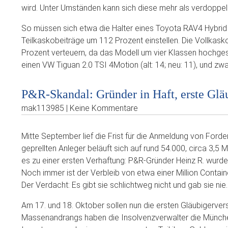
wird. Unter Umständen kann sich diese mehr als verdoppeln,
So müssen sich etwa die Halter eines Toyota RAV4 Hybrid 2
Teilkaskobeiträge um 112 Prozent einstellen. Die Vollkas
Prozent verteuern, da das Modell um vier Klassen hochgest
einen VW Tiguan 2.0 TSI 4Motion (alt: 14; neu: 11), und zw
P&R-Skandal: Gründer in Haft, erste Gl
mak113985 | Keine Kommentare
Mitte September lief die Frist für die Anmeldung von Ford
geprellten Anleger beläuft sich auf rund 54.000, circa 3,5 M
es zu einer ersten Verhaftung: P&R-Gründer Heinz R. wur
Noch immer ist der Verbleib von etwa einer Million Contain
Der Verdacht: Es gibt sie schlichtweg nicht und gab sie nie.
Am 17. und 18. Oktober sollen nun die ersten Gläubigerv
Massenandrangs haben die Insolvenzverwalter die München