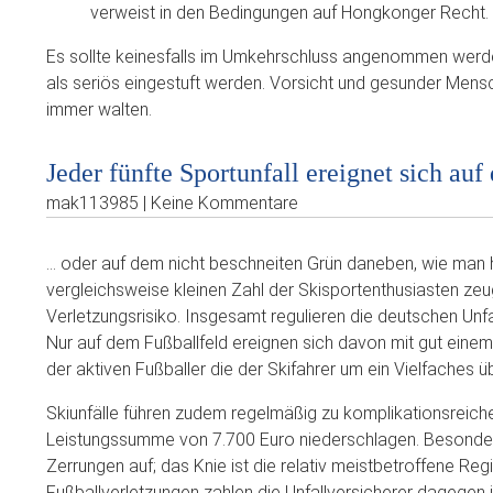
verweist in den Bedingungen auf Hongkonger Recht. 
Es sollte keinesfalls im Umkehrschluss angenommen werde
als seriös eingestuft werden. Vorsicht und gesunder Mensc
immer walten.
Jeder fünfte Sportunfall ereignet sich auf
mak113985 | Keine Kommentare
… oder auf dem nicht beschneiten Grün daneben, wie man
vergleichsweise kleinen Zahl der Skisportenthusiasten ze
Verletzungsrisiko. Insgesamt regulieren die deutschen Unfal
Nur auf dem Fußballfeld ereignen sich davon mit gut einem 
der aktiven Fußballer die der Skifahrer um ein Vielfaches übe
Skiunfälle führen zudem regelmäßig zu komplikationsreicher
Leistungssumme von 7.700 Euro niederschlagen. Besonders
Zerrungen auf; das Knie ist die relativ meistbetroffene Regi
Fußballverletzungen zahlen die Unfallversicherer dagegen im