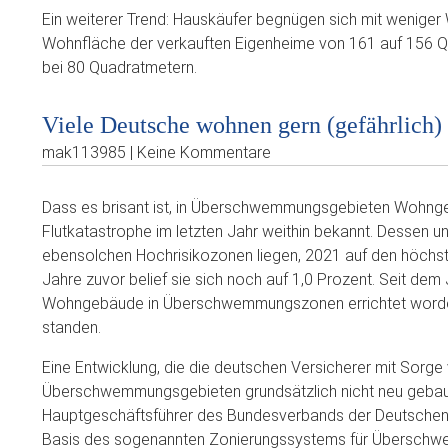
Ein weiterer Trend: Hauskäufer begnügen sich mit wenige
Wohnfläche der verkauften Eigenheime von 161 auf 156 Qu
bei 80 Quadratmetern.
Viele Deutsche wohnen gern (gefährlich
mak113985 | Keine Kommentare
Dass es brisant ist, in Überschwemmungsgebieten Wohngeb
Flutkatastrophe im letzten Jahr weithin bekannt. Dessen u
ebensolchen Hochrisikozonen liegen, 2021 auf den höchste
Jahre zuvor belief sie sich noch auf 1,0 Prozent. Seit dem
Wohngebäude in Überschwemmungszonen errichtet worden –
standen.
Eine Entwicklung, die die deutschen Versicherer mit Sorge 
Überschwemmungsgebieten grundsätzlich nicht neu gebaut 
Hauptgeschäftsführer des Bundesverbands der Deutschen V
Basis des sogenannten Zonierungssystems für Überschwe