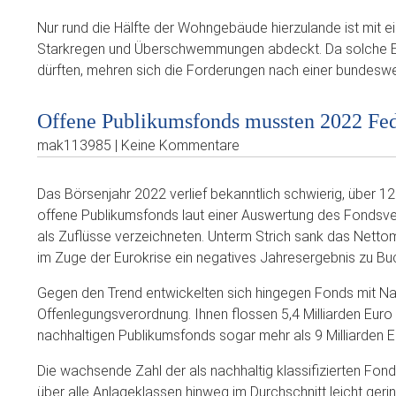
Nur rund die Hälfte der Wohngebäude hierzulande ist mit 
Starkregen und Überschwemmungen abdeckt. Da solche Ere
dürften, mehren sich die Forderungen nach einer bundeswei
Offene Publikumsfonds mussten 2022 Fed
mak113985 | Keine Kommentare
Das Börsenjahr 2022 verlief bekanntlich schwierig, über 1
offene Publikumsfonds laut einer Auswertung des Fondsve
als Zuflüsse verzeichneten. Unterm Strich sank das Nettom
im Zuge der Eurokrise ein negatives Jahresergebnis zu B
Gegen den Trend entwickelten sich hingegen Fonds mit Na
Offenlegungsverordnung. Ihnen flossen 5,4 Milliarden Euro 
nachhaltigen Publikumsfonds sogar mehr als 9 Milliarden
Die wachsende Zahl der als nachhaltig klassifizierten Fon
über alle Anlageklassen hinweg im Durchschnitt leicht geri