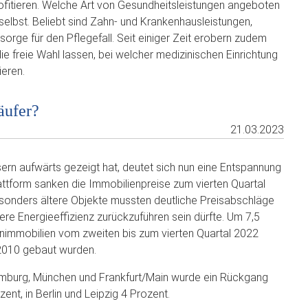
ofitieren. Welche Art von Gesundheitsleistungen angeboten
selbst. Beliebt sind Zahn- und Krankenhausleistungen,
ge für den Pflegefall. Seit einiger Zeit erobern zudem
e freie Wahl lassen, bei welcher medizinischen Einrichtung
ieren.
äufer?
21.03.2023
ern aufwärts gezeigt hat, deutet sich nun eine Entspannung
attform sanken die Immobilienpreise zum vierten Quartal
sonders ältere Objekte mussten deutliche Preisabschläge
re Energieeffizienz zurückzuführen sein dürfte. Um 7,5
hnimmobilien vom zweiten bis zum vierten Quartal 2022
 2010 gebaut wurden.
Hamburg, München und Frankfurt/Main wurde ein Rückgang
ent, in Berlin und Leipzig 4 Prozent.