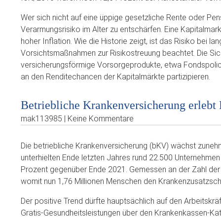
Wer sich nicht auf eine üppige gesetzliche Rente oder Pens
Verarmungsrisiko im Alter zu entschärfen. Eine Kapitalmarkt
hoher Inflation. Wie die Historie zeigt, ist das Risiko bei 
Vorsichtsmaßnahmen zur Risikostreuung beachtet. Die Sich
versicherungsförmige Vorsorgeprodukte, etwa Fondspolicen
an den Renditechancen der Kapitalmärkte partizipieren.
Betriebliche Krankenversicherung erleb
mak113985 | Keine Kommentare
Die betriebliche Krankenversicherung (bKV) wächst zuneh
unterhielten Ende letzten Jahres rund 22.500 Unternehmen
Prozent gegenüber Ende 2021. Gemessen an der Zahl der b
womit nun 1,76 Millionen Menschen den Krankenzusatzsch
Der positive Trend dürfte hauptsächlich auf den Arbeitskrä
Gratis-Gesundheitsleistungen über den Krankenkassen-Katal