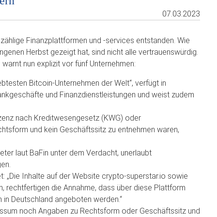
ern
07.03.2023
ählige Finanzplattformen und -services entstanden. Wie
genen Herbst gezeigt hat, sind nicht alle vertrauenswürdig.
 warnt nun explizit vor fünf Unternehmen:
btesten Bitcoin-Unternehmen der Welt“, verfügt in
 Bankgeschäfte und Finanzdienstleistungen und weist zudem
Lizenz nach Kreditwesengesetz (KWG) oder
echtsform und kein Geschäftssitz zu entnehmen waren,
ter laut BaFin unter dem Verdacht, unerlaubt
gen.
: „Die Inhalte auf der Website crypto-superstar.io sowie
n, rechtfertigen die Annahme, dass über diese Plattform
n in Deutschland angeboten werden.“
pressum noch Angaben zu Rechtsform oder Geschäftssitz und