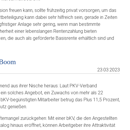
ion freuen kann, sollte frühzeitig privat vorsorgen, um das
beteiligung kann dabei sehr hilfreich sein, gerade in Zeiten
langfristiger Anlage sehr gering, wenn man bestimmte
erheit einer lebenslangen Rentenzahlung bieten
, die auch als geförderte Basisrente erhältlich sind und
t Boom
23.03.2023
mend aus ihrer Nische heraus: Laut PKV-Verband
 ein solches Angebot, ein Zuwachs von mehr als 22
KV-begünstigten Mitarbeiter betrug das Plus 11,5 Prozent,
utz genießen.
ftemangel zurückgehen: Mit einer bKV, die den Angestellten
og hinaus eröffnet, können Arbeitgeber ihre Attraktivität