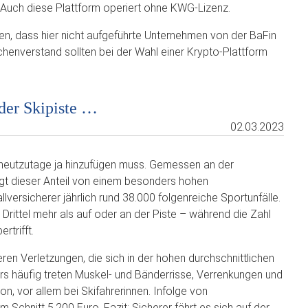
Auch diese Plattform operiert ohne KWG-Lizenz.
n, dass hier nicht aufgeführte Unternehmen von der BaFin
henverstand sollten bei der Wahl einer Krypto-Plattform
 der Skipiste …
02.03.2023
 heutzutage ja hinzufügen muss. Gemessen an der
ugt dieser Anteil von einem besonders hohen
lversicherer jährlich rund 38.000 folgenreiche Sportunfälle.
Drittel mehr als auf oder an der Piste – während die Zahl
rtrifft.
en Verletzungen, die sich in der hohen durchschnittlichen
 häufig treten Muskel- und Bänderrisse, Verrenkungen und
on, vor allem bei Skifahrerinnen. Infolge von
 Schnitt 5.200 Euro. Fazit: Sicherer fährt es sich auf der