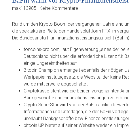
BaFin warnt vor Krypto-Finanzdienstleist
mak113985 | Keine Kommentare
Rund um den Krypto-Boom der vergangenen Jahre sind unz
die spektakuläre Pleite der Handelsplattform FTX im vergan
Die Bundesanstalt für Finanzdienstleistungsaufsicht (BaFin)
toncoins-pro.com, laut Eigenwerbung „eines der belie
Deutschland nicht über die erforderliche Lizenz für
einige Ungereimtheiten auf.
Bitcoin Champion ermangelt ebenfalls der nötigen 
Wertpapierinstitutsgesetz; die Website, der keine R
wurde mittlerweile abgeschaltet.
Cryptokasse steht wie die beiden vorgenannten Anbie
Bankgeschäfte und Finanzdienstleistungen zu erbrin
Crypto SuperStar wird von der BaFin ähnlich bewertet
Informationen und Unterlagen, die der BaFin vorliege
unerlaubt Bankgeschäfte bzw. Finanzdienstleistunge
bitcoin UP bietet auf seiner Website weder ein Im