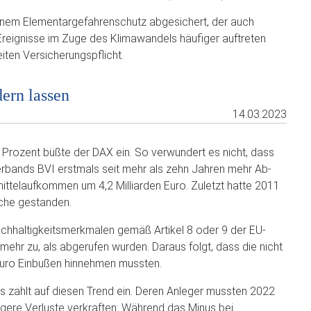
einem Elementargefahrenschutz abgesichert, der auch
ignisse im Zuge des Klimawandels häufiger auftreten
ten Versicherungspflicht.
ern lassen
14.03.2023
2 Prozent büßte der DAX ein. So verwundert es nicht, dass
rbands BVI erstmals seit mehr als zehn Jahren mehr Ab-
ittelaufkommen um 4,2 Milliarden Euro. Zuletzt hatte 2011
uche gestanden.
chhaltigkeitsmerkmalen gemäß Artikel 8 oder 9 der EU-
mehr zu, als abgerufen wurden. Daraus folgt, dass die nicht
 Euro Einbußen hinnehmen mussten.
ds zahlt auf diesen Trend ein. Deren Anleger mussten 2022
ngere Verluste verkraften: Während das Minus bei