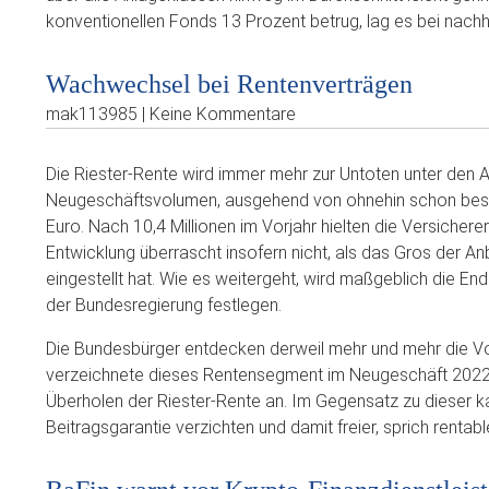
konventionellen Fonds 13 Prozent betrug, lag es bei nachh
Wachwechsel bei Rentenverträgen
mak113985 | Keine Kommentare
Die Riester-Rente wird immer mehr zur Untoten unter den
Neugeschäftsvolumen, ausgehend von ohnehin schon besch
Euro. Nach 10,4 Millionen im Vorjahr hielten die Versichere
Entwicklung überrascht insofern nicht, als das Gros der A
eingestellt hat. Wie es weitergeht, wird maßgeblich die E
der Bundesregierung festlegen.
Die Bundesbürger entdecken derweil mehr und mehr die Vorz
verzeichnete dieses Rentensegment im Neugeschäft 2022.
Überholen der Riester-Rente an. Im Gegensatz zu dieser ka
Beitragsgarantie verzichten und damit freier, sprich rentab