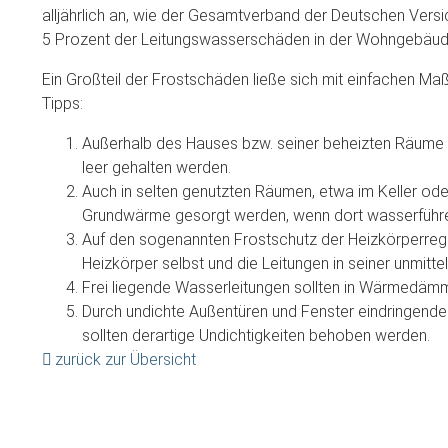
alljährlich an, wie der Gesamtverband der Deutschen Versic
5 Prozent der Leitungswasserschäden in der Wohngebäud
Ein Großteil der Frostschäden ließe sich mit einfachen M
Tipps:
Außerhalb des Hauses bzw. seiner beheizten Räume 
leer gehalten werden.
Auch in selten genutzten Räumen, etwa im Keller ode
Grundwärme gesorgt werden, wenn dort wasserführe
Auf den sogenannten Frostschutz der Heizkörperregelu
Heizkörper selbst und die Leitungen in seiner unmit
Frei liegende Wasserleitungen sollten in Wärmedämm
Durch undichte Außentüren und Fenster eindringende 
sollten derartige Undichtigkeiten behoben werden.
zurück zur Übersicht