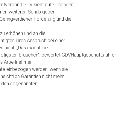
samtverband GDV sieht gute Chancen,
einen weiteren Schub geben.
Geringverdiener-Förderung und die
 zu erhöhen und an die
htigten ihren Anspruch bei einer
n nicht. „Das macht die
m nötigsten brauchen“, bewertet GDVHauptgeschäftsführer
ss Arbeitnehmer
rente einbezogen werden, wenn sie
insichtlich Garantien nicht mehr
bei den sogenannten