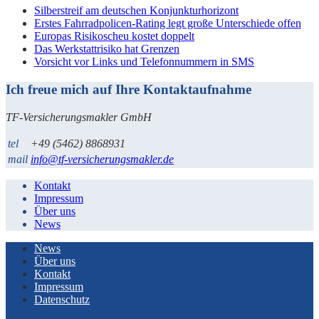
Silberstreif am deutschen Konjunkturhorizont
Erstes Fahrradpolicen-Rating legt große Unterschiede offen
Europas Risikoscheu kostet doppelt
Das Werkstattrisiko hat Grenzen
Vorsicht vor Links und Telefonnummern in SMS
Ich freue mich auf Ihre Kontaktaufnahme
TF-Versicherungsmakler GmbH
tel
+49 (5462) 8868931
mail
info@tf-versicherungsmakler.de
Kontakt
Impressum
Über uns
News
News
Über uns
Kontakt
Impressum
Datenschutz