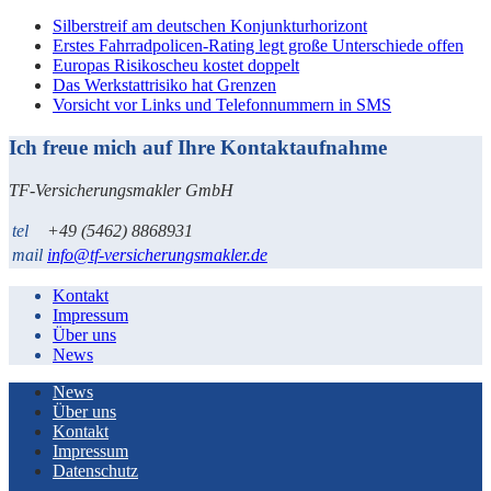
Silberstreif am deutschen Konjunkturhorizont
Erstes Fahrradpolicen-Rating legt große Unterschiede offen
Europas Risikoscheu kostet doppelt
Das Werkstattrisiko hat Grenzen
Vorsicht vor Links und Telefonnummern in SMS
Ich freue mich auf Ihre Kontaktaufnahme
TF-Versicherungsmakler GmbH
tel
+49 (5462) 8868931
mail
info@tf-versicherungsmakler.de
Kontakt
Impressum
Über uns
News
News
Über uns
Kontakt
Impressum
Datenschutz