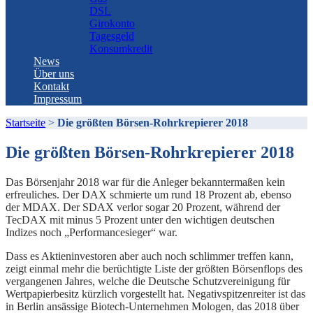
DSL
Girokonto
Tagesgeld
Konsumkredit
News
Über uns
Kontakt
Impressum
Startseite
>
Die größten Börsen-Rohrkrepierer 2018
Die größten Börsen-Rohrkrepierer 2018
Das Börsenjahr 2018 war für die Anleger bekanntermaßen kein
erfreuliches. Der DAX schmierte um rund 18 Prozent ab, ebenso
der MDAX. Der SDAX verlor sogar 20 Prozent, während der
TecDAX mit minus 5 Prozent unter den wichtigen deutschen
Indizes noch „Performancesieger“ war.
Dass es Aktieninvestoren aber auch noch schlimmer treffen kann,
zeigt einmal mehr die berüchtigte Liste der größten Börsenflops des
vergangenen Jahres, welche die Deutsche Schutzvereinigung für
Wertpapierbesitz kürzlich vorgestellt hat. Negativspitzenreiter ist das
in Berlin ansässige Biotech-Unternehmen Mologen, das 2018 über