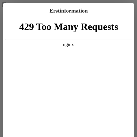
Erstinformation