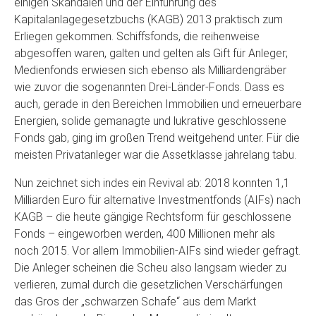
einigen Skandalen und der Einführung des
Kapitalanlagegesetzbuchs (KAGB) 2013 praktisch zum
Erliegen gekommen. Schiffsfonds, die reihenweise
abgesoffen waren, galten und gelten als Gift für Anleger;
Medienfonds erwiesen sich ebenso als Milliardengräber
wie zuvor die sogenannten Drei-Länder-Fonds. Dass es
auch, gerade in den Bereichen Immobilien und erneuerbare
Energien, solide gemanagte und lukrative geschlossene
Fonds gab, ging im großen Trend weitgehend unter. Für die
meisten Privatanleger war die Assetklasse jahrelang tabu.
Nun zeichnet sich indes ein Revival ab: 2018 konnten 1,1
Milliarden Euro für alternative Investmentfonds (AIFs) nach
KAGB – die heute gängige Rechtsform für geschlossene
Fonds – eingeworben werden, 400 Millionen mehr als
noch 2015. Vor allem Immobilien-AIFs sind wieder gefragt.
Die Anleger scheinen die Scheu also langsam wieder zu
verlieren, zumal durch die gesetzlichen Verschärfungen
das Gros der „schwarzen Schafe“ aus dem Markt