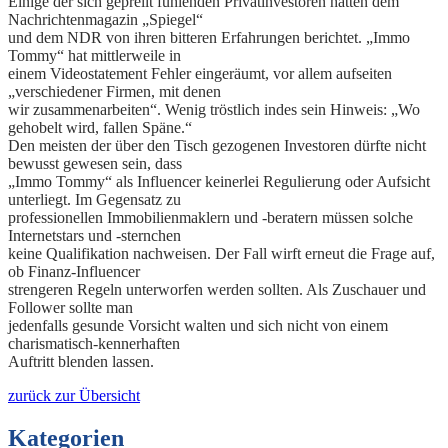
Einige der sich geprellt fühlenden Privatinvestoren hatten dem
Nachrichtenmagazin „Spiegel“
und dem NDR von ihren bitteren Erfahrungen berichtet. „Immo
Tommy“ hat mittlerweile in
einem Videostatement Fehler eingeräumt, vor allem aufseiten
„verschiedener Firmen, mit denen
wir zusammenarbeiten“. Wenig tröstlich indes sein Hinweis: „Wo
gehobelt wird, fallen Späne.“
Den meisten der über den Tisch gezogenen Investoren dürfte nicht
bewusst gewesen sein, dass
„Immo Tommy“ als Influencer keinerlei Regulierung oder Aufsicht
unterliegt. Im Gegensatz zu
professionellen Immobilienmaklern und -beratern müssen solche
Internetstars und -sternchen
keine Qualifikation nachweisen. Der Fall wirft erneut die Frage auf,
ob Finanz-Influencer
strengeren Regeln unterworfen werden sollten. Als Zuschauer und
Follower sollte man
jedenfalls gesunde Vorsicht walten und sich nicht von einem
charismatisch-kennerhaften
Auftritt blenden lassen.
zurück zur Übersicht
Kategorien