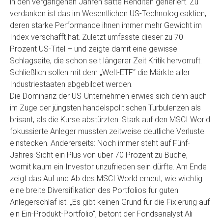
in den vergangenen Jahren satte Renditen generiert. Zu
verdanken ist das im Wesentlichen US-Technologieaktien,
deren starke Performance ihnen immer mehr Gewicht im
Index verschafft hat. Zuletzt umfasste dieser zu 70
Prozent US-Titel – und zeigte damit eine gewisse
Schlagseite, die schon seit längerer Zeit Kritik hervorruft.
Schließlich sollen mit dem „Welt-ETF“ die Märkte aller
Industriestaaten abgebildet werden.
Die Dominanz der US-Unternehmen erwies sich denn auch
im Zuge der jüngsten handelspolitischen Turbulenzen als
brisant, als die Kurse abstürzten. Stark auf den MSCI World
fokussierte Anleger mussten zeitweise deutliche Verluste
einstecken. Andererseits: Noch immer steht auf Fünf-
Jahres-Sicht ein Plus von über 70 Prozent zu Buche,
womit kaum ein Investor unzufrieden sein dürfte. Am Ende
zeigt das Auf und Ab des MSCI World erneut, wie wichtig
eine breite Diversifikation des Portfolios für guten
Anlegerschlaf ist. „Es gibt keinen Grund für die Fixierung auf
ein Ein-Produkt-Portfolio“, betont der Fondsanalyst Ali