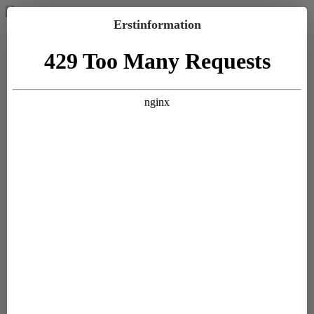
Erstinformation