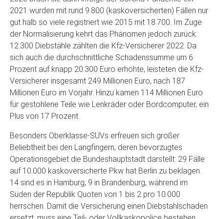
2021 wurden mit rund 9.800 (kaskoversicherten) Fällen nur
gut halb so viele registriert wie 2015 mit 18.700. Im Zuge
der Normalisierung kehrt das Phänomen jedoch zurück:
12.300 Diebstähle zählten die Kfz-Versicherer 2022. Da
sich auch die durchschnittliche Schadenssumme um 6
Prozent auf knapp 20.300 Euro erhöhte, leisteten die Kfz-
Versicherer insgesamt 249 Millionen Euro, nach 187
Millionen Euro im Vorjahr. Hinzu kamen 114 Millionen Euro
für gestohlene Teile wie Lenkräder oder Bordcomputer, ein
Plus von 17 Prozent.
Besonders Oberklasse-SUVs erfreuen sich großer
Beliebtheit bei den Langfingern, deren bevorzugtes
Operationsgebiet die Bundeshauptstadt darstellt: 29 Fälle
auf 10.000 kaskoversicherte Pkw hat Berlin zu beklagen.
14 sind es in Hamburg, 9 in Brandenburg, während im
Süden der Republik Quoten von 1 bis 2 pro 10.000
herrschen. Damit die Versicherung einen Diebstahlschaden
ersetzt, muss eine Teil- oder Vollkaskopolice bestehen.