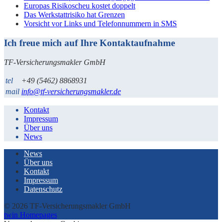
Europas Risikoscheu kostet doppelt
Das Werkstattrisiko hat Grenzen
Vorsicht vor Links und Telefonnummern in SMS
Ich freue mich auf Ihre Kontaktaufnahme
TF-Versicherungsmakler GmbH
tel
+49 (5462) 8868931
mail
info@tf-versicherungsmakler.de
Kontakt
Impressum
Über uns
News
News
Über uns
Kontakt
Impressum
Datenschutz
© 2026 TF-Versicherungsmakler GmbH
twin Homepages