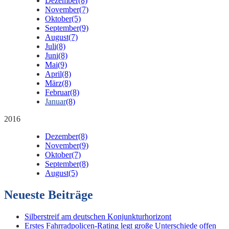
Dezember
(8)
November
(7)
Oktober
(5)
September
(9)
August
(7)
Juli
(8)
Juni
(8)
Mai
(9)
April
(8)
März
(8)
Februar
(8)
Januar
(8)
2016
Dezember
(8)
November
(9)
Oktober
(7)
September
(8)
August
(5)
Neueste Beiträge
Silberstreif am deutschen Konjunkturhorizont
Erstes Fahrradpolicen-Rating legt große Unterschiede offen