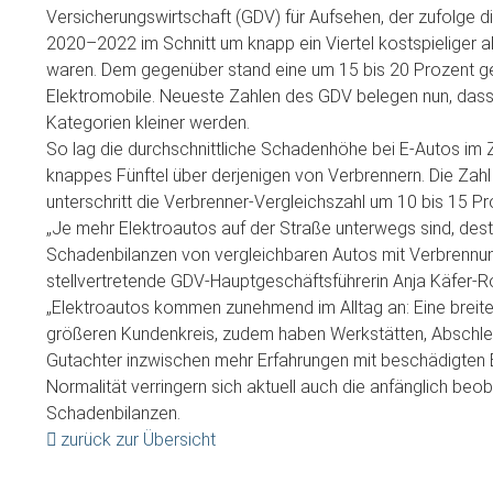
Versicherungswirtschaft (GDV) für Aufsehen, der zufolge 
2020–2022 im Schnitt um knapp ein Viertel kostspieliger 
waren. Dem gegenüber stand eine um 15 bis 20 Prozent ge
Elektromobile. Neueste Zahlen des GDV belegen nun, dass 
Kategorien kleiner werden.
So lag die durchschnittliche Schadenhöhe bei E-Autos im
knappes Fünftel über derjenigen von Verbrennern. Die Zahl
unterschritt die Verbrenner-Vergleichszahl um 10 bis 15 Pr
„Je mehr Elektroautos auf der Straße unterwegs sind, dest
Schadenbilanzen von vergleichbaren Autos mit Verbrennun
stellvertretende GDV-Hauptgeschäftsführerin Anja Käfer-Ro
„Elektroautos kommen zunehmend im Alltag an: Eine breiter
größeren Kundenkreis, zudem haben Werkstätten, Abschl
Gutachter inzwischen mehr Erfahrungen mit beschädigten E
Normalität verringern sich aktuell auch die anfänglich be
Schadenbilanzen.
zurück zur Übersicht