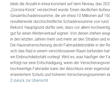
blieb die Anzahl in etwa konstant auf dem Niveau, das 2
„Corona-Knick“ verzeichnet wurde. Einen deutlichen Aufwuc
Gesamtschadenssumme, die um etwa 10 Millionen auf 160 M
resultierende durchschnittliche Schadenssumme von rund 
Rekord. Hauptgrund dürfte sein, dass vor allem hochwerti
gut für einen Weiterverkauf eignen. Von denen stehen we
in den letzten Jahren mehr und mehr an den Straßen und in 
Die Hausratversicherung deckt Fahrraddiebstähle in der Reg
sich das Rad in einem verschlossenen Raum befunden hat (
ein Einbruchdiebstahl vorliegt. Wird es, was häufiger der Fa
erfolgt nur eine Entschädigung, wenn der Versicherungsvert
hochwertige Fahrräder kann der Abschluss einer eigenstä
erweitertem Schutz und höheren Versicherungssummen sinn
zurück zur Übersicht