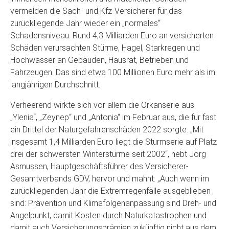
vermelden die Sach- und Kfz-Versicherer für das
zurückliegende Jahr wieder ein „normales“
Schadensniveau. Rund 4,3 Milliarden Euro an versicherten
Schäden verursachten Stürme, Hagel, Starkregen und
Hochwasser an Gebäuden, Hausrat, Betrieben und
Fahrzeugen. Das sind etwa 100 Millionen Euro mehr als im
langjährigen Durchschnitt.
Verheerend wirkte sich vor allem die Orkanserie aus
„Ylenia“, „Zeynep“ und „Antonia“ im Februar aus, die für fast
ein Drittel der Naturgefahrenschäden 2022 sorgte. „Mit
insgesamt 1,4 Milliarden Euro liegt die Sturmserie auf Platz
drei der schwersten Winterstürme seit 2002“, hebt Jörg
Asmussen, Hauptgeschäftsführer des Versicherer-
Gesamtverbands GDV, hervor und mahnt: „Auch wenn im
zurückliegenden Jahr die Extremregenfälle ausgeblieben
sind: Prävention und Klimafolgenanpassung sind Dreh- und
Angelpunkt, damit Kosten durch Naturkatastrophen und
damit auch Versicherungsprämien zukünftig nicht aus dem