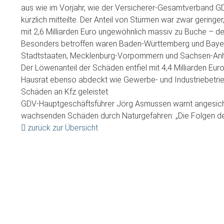
aus wie im Vorjahr, wie der Versicherer-Gesamtverband G
kürzlich mitteilte. Der Anteil von Stürmen war zwar geri
mit 2,6 Milliarden Euro ungewöhnlich massiv zu Buche – der 
Besonders betroffen waren Baden-Württemberg und Bayern.
Stadtstaaten, Mecklenburg-Vorpommern und Sachsen-Anh
Der Löwenanteil der Schäden entfiel mit 4,4 Milliarden Eu
Hausrat ebenso abdeckt wie Gewerbe- und Industriebetrieb
Schäden an Kfz geleistet.
GDV-Hauptgeschäftsführer Jörg Asmussen warnt angesichts
wachsenden Schäden durch Naturgefahren: „Die Folgen de
zurück zur Übersicht