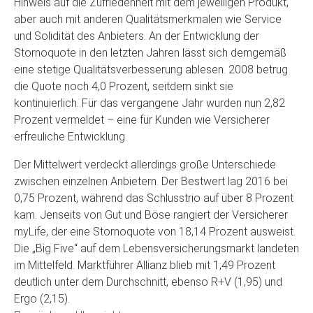
Hinweis auf die Zufriedenheit mit dem jeweiligen Produkt,
aber auch mit anderen Qualitätsmerkmalen wie Service
und Solidität des Anbieters. An der Entwicklung der
Stornoquote in den letzten Jahren lässt sich demgemäß
eine stetige Qualitätsverbesserung ablesen. 2008 betrug
die Quote noch 4,0 Prozent, seitdem sinkt sie
kontinuierlich. Für das vergangene Jahr wurden nun 2,82
Prozent vermeldet – eine für Kunden wie Versicherer
erfreuliche Entwicklung.
Der Mittelwert verdeckt allerdings große Unterschiede
zwischen einzelnen Anbietern. Der Bestwert lag 2016 bei
0,75 Prozent, während das Schlusstrio auf über 8 Prozent
kam. Jenseits von Gut und Böse rangiert der Versicherer
myLife, der eine Stornoquote von 18,14 Prozent ausweist.
Die „Big Five“ auf dem Lebensversicherungsmarkt landeten
im Mittelfeld. Marktführer Allianz blieb mit 1,49 Prozent
deutlich unter dem Durchschnitt, ebenso R+V (1,95) und
Ergo (2,15).