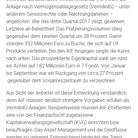
Anlage nach Vermögensanlagegesetz (VermAnlG) – unter
anderem Genussrechte oder Nachrangdarlehen –
angeboten. Wie das dritte Quartal 2017 zeigt, gewinnen
Letztere an Beliebtheit: Das Platzierungsvolumen stieg
gegenüber dem zweiten Quartal um 38 Prozent. Damit
standen 352 Millionen Euro zu Buche, die sich auf 18
Produkte verteilten. Bei den AIF hingegen zeigte die Kurve
nach unten. Das prospektierte Eigenkapital sank um rund
ein Achtel auf 182 Millionen Euro in 7 Fonds. Von Januar
bis September war ein Rückgang von circa 27 Prozent
gegenüber dem Vorjahreszeitraum zu verzeichnen.
Aus Sicht der Anbieter ist diese Entwicklung verständlich,
denn AIF müssen deutlich strengere Vorgaben erfüllen als
VermAnlG-Anlagen. Beispielsweise müssen AIF-Emittenten
eine von der Finanzaufsicht zugelassene
Kapitalverwaltungsgesellschaft (KVG) einrichten bzw.
beauftragen. Das Asset-Management und die Geldflüsse
werden so getrennt. Entsprechend bedeutet der Trend