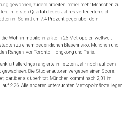
utung gewonnen, zudem arbeiten immer mehr Menschen zu
n. Im ersten Quartal dieses Jahres verteuerten sich
ädten im Schnitt um 7,4 Prozent gegenüber dem
ch die Wohnimmobilienmärkte in 25 Metropolen weltweit
ßstädten zu einem bedenklichen Blasenrisiko: München und
iden Rängen, vor Toronto, Hongkong und Paris.
ankfurt allerdings rangierte im letzten Jahr noch auf dem
tark gewachsen. Die Studienautoren vergeben einen Score:
tet, darüber als überhitzt. München kommt nach 2,01 im
1 auf 2,26. Alle anderen untersuchten Metropolmärkte liegen