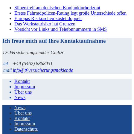
Silberstreif am deutschen Konjunkturhorizont
Erstes Fahrradpolicen-Rating legt große Unterschiede offen
Europas Risikoscheu kostet doppelt
Das Werkstattrisiko hat Grenzen
Vorsicht vor Links und Telefonnummern in SMS
Ich freue mich auf Ihre Kontaktaufnahme
TF-Versicherungsmakler GmbH
tel
+49 (5462) 8868931
mail
info@tf-versicherungsmakler.de
Kontakt
Impressum
Über uns
News
News
Über uns
Kontakt
Impressum
Datenschutz