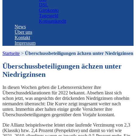
DSL
Girokonto
Tagesgeld
Konsumkredit
News
Über uns
Kontakt
Impressum
Startseite
>
Überschussbeteiligungen ächzen unter Niedrigzinsen
Überschussbeteiligungen ächzen unter
Niedrigzinsen
In diesen Wochen geben die Lebensversicherer ihre
Überschussdeklarationen für 2022 bekannt. Absehen lässt sich
schon jetzt, was angesichts der drückenden Niedrigzinsen ohnehin
niemanden überrascht: Die Kurve zeigt insgesamt weiter nach
unten. Immerhin aber halten einige große Versicherer ihre
Überschussbeteiligungen gegenüber dem Vorjahr konstant.
Die Allianz beispielsweise leistet eine laufende Verzinsung von 2,3
(Klassik) bzw. 2,4 Prozent (Perspektive) und damit so viel wie
2021. 2019 allerdings waren es jeweils noch 0,5 Prozent mehr. Ein