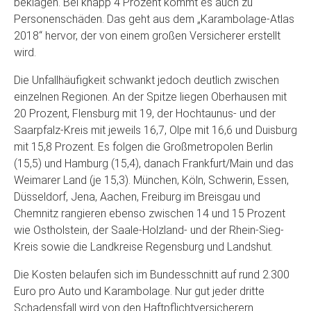
beklagen. Bei knapp 4 Prozent kommt es auch zu
Personenschäden. Das geht aus dem „Karambolage-Atlas
2018“ hervor, der von einem großen Versicherer erstellt
wird.
Die Unfallhäufigkeit schwankt jedoch deutlich zwischen
einzelnen Regionen. An der Spitze liegen Oberhausen mit
20 Prozent, Flensburg mit 19, der Hochtaunus- und der
Saarpfalz-Kreis mit jeweils 16,7, Olpe mit 16,6 und Duisburg
mit 15,8 Prozent. Es folgen die Großmetropolen Berlin
(15,5) und Hamburg (15,4), danach Frankfurt/Main und das
Weimarer Land (je 15,3). München, Köln, Schwerin, Essen,
Düsseldorf, Jena, Aachen, Freiburg im Breisgau und
Chemnitz rangieren ebenso zwischen 14 und 15 Prozent
wie Ostholstein, der Saale-Holzland- und der Rhein-Sieg-
Kreis sowie die Landkreise Regensburg und Landshut.
Die Kosten belaufen sich im Bundesschnitt auf rund 2.300
Euro pro Auto und Karambolage. Nur gut jeder dritte
Schadensfall wird von den Haftpflichtversicherern