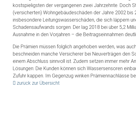
kostspieligsten der vergangenen zwei Jahrzehnte. Doch Stur
(versicherten) Wohngebäudeschäden der Jahre 2002 bis 2
insbesondere Leitungswasserschäden, die sich läppern un
Schadensaufwands sorgen. Der lag 2018 bei über 5,2 Milli
Ausnahme in den Vorjahren – die Beitragseinnahmen deutli
Die Prämien müssen folglich angehoben werden, was auch sc
beschneiden manche Versicherer bei Neuverträgen den Sch
einem Abschluss sinnvoll ist. Zudem setzen immer mehr 
Lösungen: Die Kunden können sich Wassersensoren einbaue
Zufuhr kappen. Im Gegenzug winken Prämiennachlässe be
zurück zur Übersicht